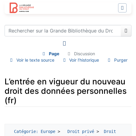
Page
Discussion
Voir le texte source
Voir l’historique
Purger
L’entrée en vigueur du nouveau
droit des données personnelles
(fr)
Aller à :
navigation
,
rechercher
Catégorie: Europe
 >  
 Droit privé
 > 
 Droit 