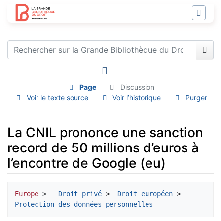
Page
Discussion
Voir le texte source
Voir l’historique
Purger
La CNIL prononce une sanction
record de 50 millions d’euros à
l’encontre de Google (eu)
Aller à :
navigation
,
rechercher
Europe
 >  
 Droit privé
 > 
 Droit européen
 > 
Protection des données personnelles