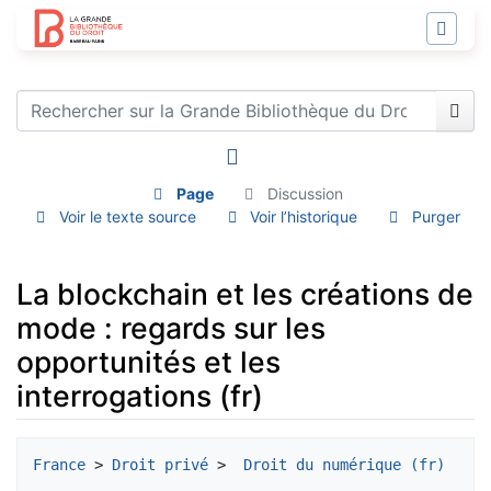
Page
Discussion
Voir le texte source
Voir l’historique
Purger
La blockchain et les créations de
mode : regards sur les
opportunités et les
interrogations (fr)
Aller à :
navigation
,
rechercher
France
 > 
Droit privé
 > 
 Droit du numérique (fr)