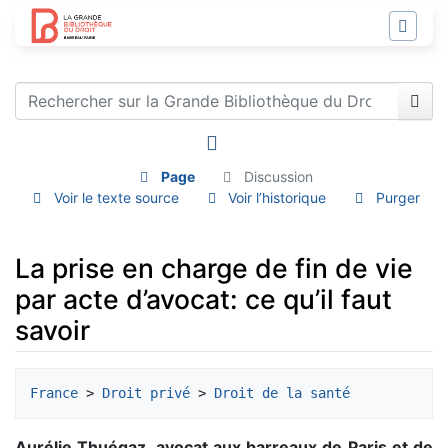
Page
Discussion
Voir le texte source
Voir l’historique
Purger
La prise en charge de fin de vie
par acte d’avocat: ce qu’il faut
savoir
Aller à :
navigation
,
rechercher
France
 > 
Droit privé
 > 
Droit de la santé
Aurélie Thuégaz, avocat aux barreaux de Paris et de