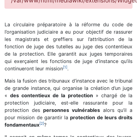
/var/www/html/mediawiki/extensions/Widg
La circulaire préparatoire à la réforme du code de
l’organisation judiciaire a eu pour objectif de rassurer
les magistrats et greffiers sur l’attribution de la
fonction de juge des tutelles au juge des contentieux
de la protection. Elle garantit aux juges temporaires
qui exerçaient les fonctions de juge d’instance qu’ils
[
1
]
continueront leur mission
.
Mais la fusion des tribunaux d’instance avec le tribunal
de grande instance, qui organise la création d’un juge
«
des contentieux de la protection
» chargé de la
protection judiciaire, est-elle rassurante pour la
protection des
personnes vulnérables
alors qu’il a
pour mission de garantir la
protection de leurs droits
[
2
]
fondamentaux
?
Il connait en même temps le contentieux des loyers,