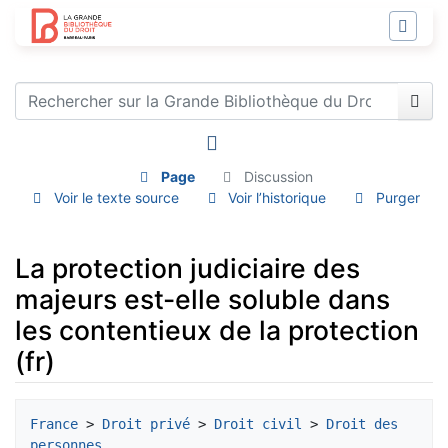
Page
Discussion
Voir le texte source
Voir l’historique
Purger
La protection judiciaire des
majeurs est-elle soluble dans
les contentieux de la protection
(fr)
Aller à :
navigation
,
rechercher
France
 > 
Droit privé
 > 
Droit civil
 > 
Droit des 
personnes