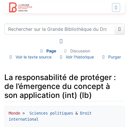
Page
Discussion
Voir le texte source
Voir l’historique
Purger
La responsabilité de protéger :
de l’émergence du concept à
son application (int) (lb)
Aller à :
navigation
,
rechercher
Monde
 > 
 Sciences politiques
 & 
Droit 
international