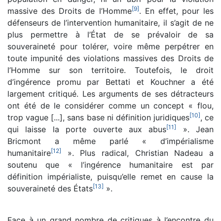
[
9
]
massive des Droits de l’Homme
. En effet, pour les
défenseurs de l’intervention humanitaire, il s’agit de ne
plus permettre à l’État de se prévaloir de sa
souveraineté pour tolérer, voire même perpétrer en
toute impunité des violations massives des Droits de
l’Homme sur son territoire. Toutefois, le droit
d’ingérence promu par Bettati et Kouchner a été
largement critiqué. Les arguments de ses détracteurs
ont été de le considérer comme un concept « flou,
[
10
]
trop vague [...], sans base ni définition juridiques
, ce
[
11
]
qui laisse la porte ouverte aux abus
». Jean
Bricmont a même parlé « d’impérialisme
[
12
]
humanitaire
». Plus radical, Christian Nadeau a
soutenu que « l’ingérence humanitaire est par
définition impérialiste, puisqu’elle remet en cause la
[
13
]
souveraineté des États
».
Face à un grand nombre de critiques à l’encontre du