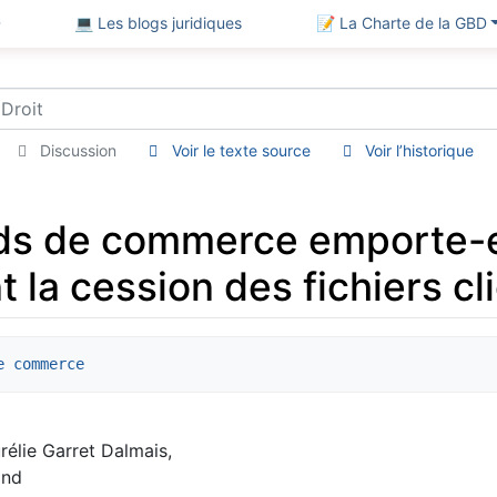
D
💻 Les blogs juridiques
📝 La Charte de la GBD
Discussion
Voir le texte source
Voir l’historique
nds de commerce emporte-e
a cession des fichiers clie
e commerce
élie Garret Dalmais,
and