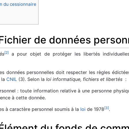
on du cessionnaire
: Fichier de données person
[
2
]
és
a pour objet de protéger les libertés individuelles
es données personnelles doit respecter les règles édictées
e la
CNIL
(3). Selon la
loi informatique, fichiers et libertés
:
onnel : toute information relative à une personne physique
rence à cette donnée.
[
3
]
nées à caractère personnel soumis à la
loi
de 1978
.
 : Élément du fonds de com