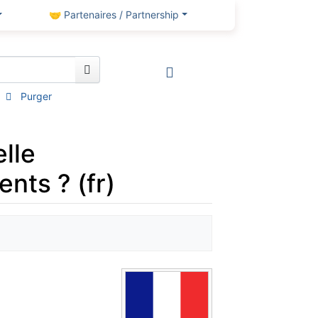
🤝 Partenaires / Partnership
Purger
lle
nts ? (fr)