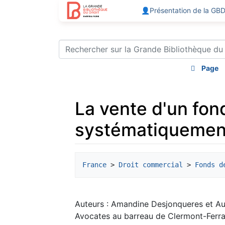
👤Présentation de la GB
Page
La vente d'un fo
systématiquement l
Aller à :
navigation
,
rechercher
France
 > 
Droit commercial
 > 
Fonds d
Auteurs : Amandine Desjonqueres et Aur
Avocates au barreau de Clermont-Ferr