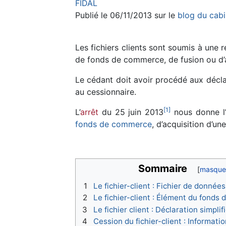
FIDAL
Publié le 06/11/2013 sur le
blog du cabi
Les fichiers clients sont soumis à une 
de fonds de commerce, de fusion ou d’acq
Le cédant doit avoir procédé aux décl
au cessionnaire.
[
1
]
L’
arrêt
du 25 juin 2013
nous donne l’o
fonds de commerce
, d’acquisition d’un
Sommaire
1
Le fichier-client : Fichier de donnée
2
Le fichier-client : Élément du fond
3
Le fichier client : Déclaration simplif
4
Cession du fichier-client : Informat