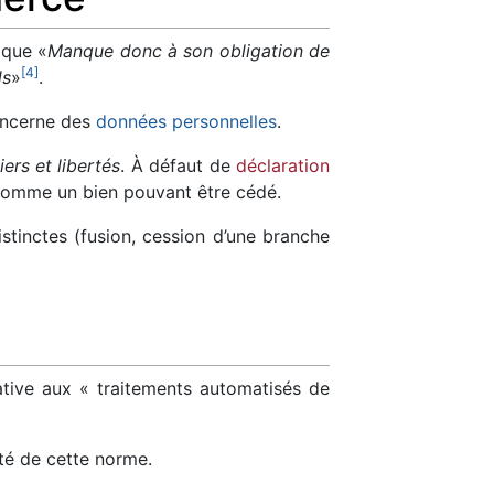
 que «
Manque donc à son obligation de
[
4
]
ds
»
.
oncerne des
données personnelles
.
iers et libertés
. À défaut de
déclaration
c comme un bien pouvant être cédé.
distinctes (fusion, cession d’une branche
lative aux « traitements automatisés de
ité de cette norme.