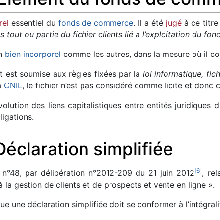
rel
essentiel du
fonds de commerce
. Il a été
jugé
à ce titre
tout ou partie du fichier clients lié à l’exploitation du fon
un
bien incorporel
comme les autres, dans la mesure où il c
nt est soumise aux règles fixées par la
loi informatique, fich
la
CNIL
, le fichier n’est pas considéré comme licite et don
volution des liens capitalistiques entre entités juridiques 
ligations.
 Déclaration simplifiée
[
6
]
 n°48, par délibération n°2012-209 du 21 juin 2012
, re
 à la gestion de clients et de prospects et vente en ligne ».
ue une déclaration simplifiée doit se conformer à l’intégral