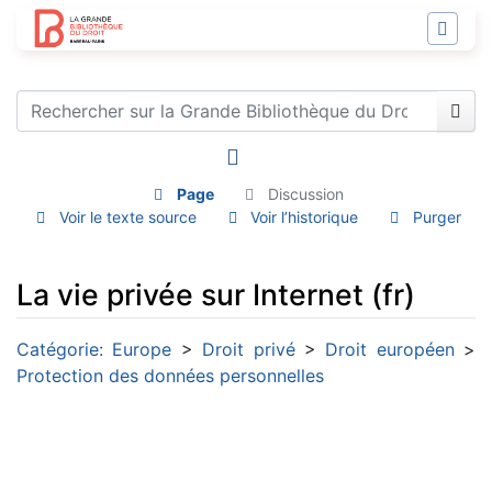
Page
Discussion
Voir le texte source
Voir l’historique
Purger
La vie privée sur Internet (fr)
Aller à :
navigation
,
rechercher
Catégorie: Europe
>
Droit privé
>
Droit européen
>
Protection des données personnelles