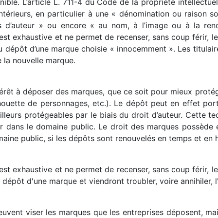
nible. L’article L. 711-4 du Code de la propriété intellect
ntérieurs, en particulier à une « dénomination ou raison soc
ts d’auteur » ou encore « au nom, à l’image ou à la renom
 exhaustive et ne permet de recenser, sans coup férir, les
au dépôt d’une marque choisie « innocemment ». Les titulair
de la nouvelle marque.
 intérêt à déposer des marques, que ce soit pour mieux prot
lhouette de personnages, etc.). Le dépôt peut en effet por
illeurs protégeables par le biais du droit d’auteur. Cette 
 dans le domaine public. Le droit des marques possède en
maine public, si les dépôts sont renouvelés en temps et en 
 exhaustive et ne permet de recenser, sans coup férir, les
 dépôt d'une marque et viendront troubler, voire annihiler, l'
uvent viser les marques que les entreprises déposent, mais