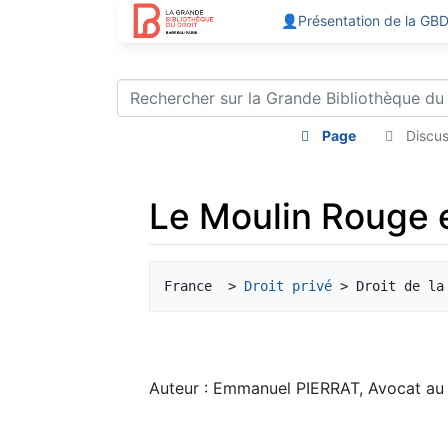
👤Présentation de la GB
Page
Discus
Le Moulin Rouge e
Aller à :
navigation
,
rechercher
France  > 
Droit privé
Auteur : Emmanuel PIERRAT, Avocat au 