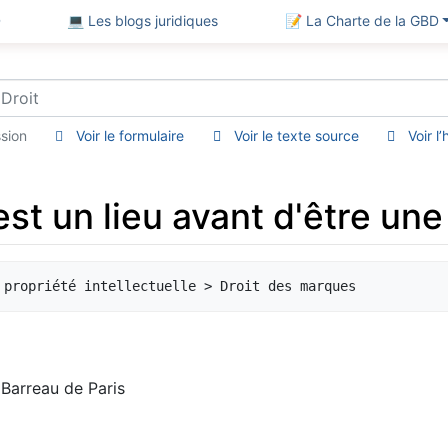
D
💻 Les blogs juridiques
📝 La Charte de la GBD
sion
Voir le formulaire
Voir le texte source
Voir l
st un lieu avant d'être une
Barreau de Paris