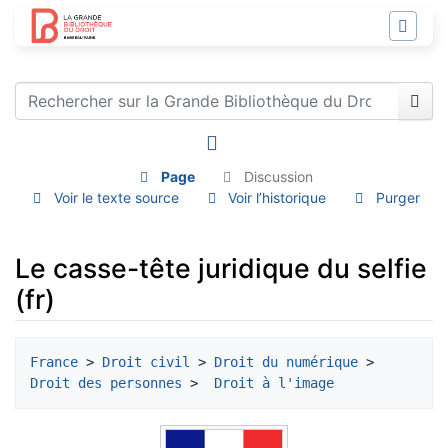
Page
Discussion
Voir le texte source
Voir l’historique
Purger
Le casse-tête juridique du selfie
(fr)
Aller à :
navigation
,
rechercher
France
 > 
Droit civil
 > 
Droit du numérique
 > 
Droit des personnes
 > 
 Droit à l'image