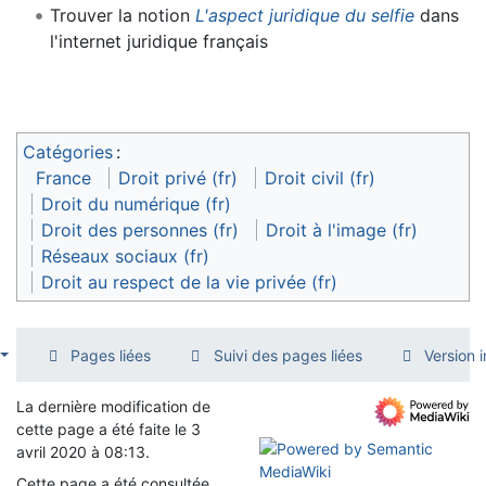
Trouver la notion
L'aspect juridique du selfie
dans
l'internet juridique français
Catégories
:
France
Droit privé (fr)
Droit civil (fr)
Droit du numérique (fr)
Droit des personnes (fr)
Droit à l'image (fr)
Réseaux sociaux (fr)
Droit au respect de la vie privée (fr)
Pages liées
Suivi des pages liées
Version 
La dernière modification de
cette page a été faite le 3
avril 2020 à 08:13.
Cette page a été consultée