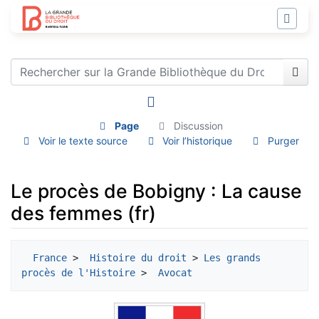
Page
Discussion
Voir le texte source
Voir l’historique
Purger
Le procès de Bobigny : La cause
des femmes (fr)
Aller à :
navigation
,
rechercher
France
 > 
 Histoire du droit
 > 
Les grands 
procès de l'Histoire
 > 
 Avocat