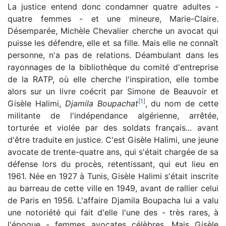
La justice entend donc condamner quatre adultes -
quatre femmes - et une mineure, Marie-Claire.
Désemparée, Michèle Chevalier cherche un avocat qui
puisse les défendre, elle et sa fille. Mais elle ne connaît
personne, n'a pas de relations. Déambulant dans les
rayonnages de la bibliothèque du comité d'entreprise
de la RATP, où elle cherche l'inspiration, elle tombe
alors sur un livre coécrit par Simone de Beauvoir et
[
1
]
Gisèle Halimi,
Djamila Boupachat
, du nom de cette
militante de l'indépendance algérienne, arrêtée,
torturée et violée par des soldats français... avant
d'être traduite en justice. C'est Gisèle Halimi, une jeune
avocate de trente-quatre ans, qui s'était chargée de sa
défense lors du procès, retentissant, qui eut lieu en
1961. Née en 1927 à Tunis, Gisèle Halimi s'était inscrite
au barreau de cette ville en 1949, avant de rallier celui
de Paris en 1956. L'affaire Djamila Boupacha lui a valu
une notoriété qui fait d'elle l'une des - très rares, à
l'époque - femmes avocates célèbres. Mais Gisèle