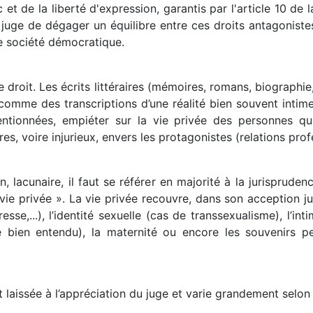
c et de la liberté d'expression, garantis par l'article 10 d
 juge de dégager un équilibre entre ces droits antagonistes
ne société démocratique.
 droit. Les écrits littéraires (mémoires, romans, biographie
 comme des transcriptions d’une réalité bien souvent intime
ntionnées, empiéter sur la vie privée des personnes qu
res, voire injurieux, envers les protagonistes (relations profe
in, lacunaire, il faut se référer en majorité à la jurispru
e privée ». La vie privée recouvre, dans son acception juri
e,...), l’identité sexuelle (cas de transsexualisme), l’intim
e bien entendu), la maternité ou encore les souvenirs pe
st laissée à l’appréciation du juge et varie grandement selon