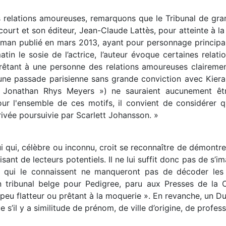
 relations amoureuses, remarquons que le Tribunal de gra
acourt et son éditeur, Jean-Claude Lattès, pour atteinte à l
oman publié en mars 2013, ayant pour personnage principa
in le sosie de l’actrice, l’auteur évoque certaines relati
êtant à une personne des relations amoureuses clairement
 une passade parisienne sans grande conviction avec Kieran
c Jonathan Rhys Meyers ») ne sauraient aucunement êtr
our l'ensemble de ces motifs, il convient de considérer 
privée poursuivie par Scarlett Johansson. »
i qui, célèbre ou inconnu, croit se reconnaître de démontre
isant de lecteurs potentiels. Il ne lui suffit donc pas de s’i
s qui le connaissent ne manqueront pas de décoder les 
tribunal belge pour Pedigree, paru aux Presses de la 
u flatteur ou prêtant à la moquerie ». En revanche, un Dup
e s’il y a similitude de prénom, de ville d’origine, de profess