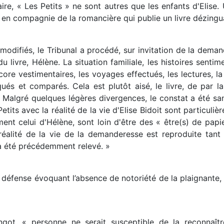
faire, « Les Petits » ne sont autres que les enfants d'Elise
, en compagnie de la romancière qui publie un livre dézingu
odifiés, le Tribunal a procédé, sur invitation de la dem
livre, Hélène. La situation familiale, les histoires sentim
ore vestimentaires, les voyages effectués, les lectures, l
s et comparés. Cela est plutôt aisé, le livre, de par l
 Malgré quelques légères divergences, le constat a été sans
tits avec la réalité de la vie d'Elise Bidoit sont particulière
nt celui d'Hélène, sont loin d'être des « être(s) de papi
a réalité de la vie de la demanderesse est reproduite ta
 a été précédemment relevé. »
a défense évoquant l’absence de notoriété de la plaignante, 
got, « personne ne serait susceptible de la reconnaître