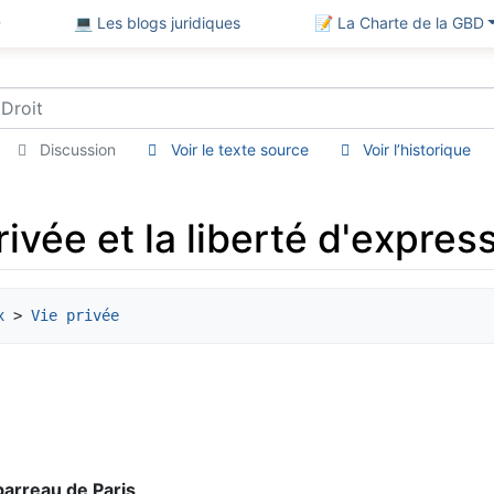
D
💻 Les blogs juridiques
📝 La Charte de la GBD
Discussion
Voir le texte source
Voir l’historique
ivée et la liberté d'express
x
 > 
Vie privée
barreau de Paris