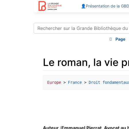
👤Présentation de la GB
Page
Le roman, la vie pr
Aller à :
navigation
,
rechercher
Europe
 > 
France
 > 
Droit fondamentau
Auteur :Emmanuel Pierrat, Avocat au 