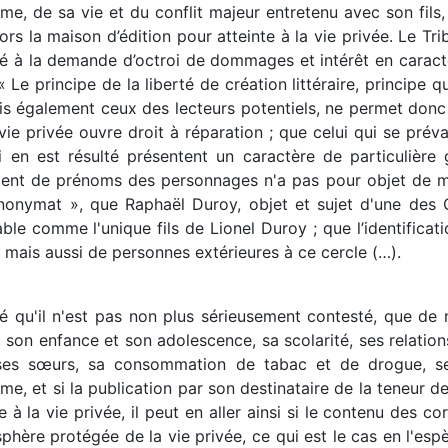
e, de sa vie et du conflit majeur entretenu avec son fils
ors la maison d’édition pour atteinte à la vie privée. Le T
à la demande d’octroi de dommages et intérêt en caractéri
 Le principe de la liberté de création littéraire, principe 
mais également ceux des lecteurs potentiels, ne permet don
 vie privée ouvre droit à réparation ; que celui qui se prévau
ui en est résulté présentent un caractère de particulière
nt de prénoms des personnages n'a pas pour objet de masqu
onymat », que Raphaël Duroy, objet et sujet d'une des Co
able comme l'unique fils de Lionel Duroy ; que l’identificat
 mais aussi de personnes extérieures à ce cercle (…).
levé qu'il n'est pas non plus sérieusement contesté, que d
 son enfance et son adolescence, sa scolarité, ses relati
s sœurs, sa consommation de tabac et de drogue, ses d
, et si la publication par son destinataire de la teneur de c
e à la vie privée, il peut en aller ainsi si le contenu des
hère protégée de la vie privée, ce qui est le cas en l'esp