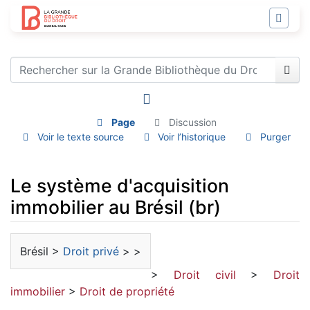
Page
Discussion
Voir le texte source
Voir l’historique
Purger
Le système d'acquisition
immobilier au Brésil (br)
Aller à :
navigation
,
rechercher
Brésil >
Droit privé
> >
>
Droit civil
>
Droit
immobilier
>
Droit de propriété