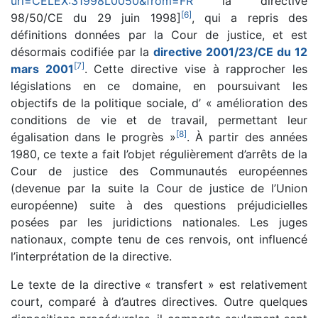
uri=CELEX:31998L0050&from=FR
la directive
[
6
]
98/50/CE du 29 juin 1998]
, qui a repris des
définitions données par la Cour de justice, et est
désormais codifiée par la
directive 2001/23/CE du 12
[
7
]
mars 2001
. Cette directive vise à rapprocher les
législations en ce domaine, en poursuivant les
objectifs de la politique sociale, d’ « amélioration des
conditions de vie et de travail, permettant leur
[
8
]
égalisation dans le progrès »
. À partir des années
1980, ce texte a fait l’objet régulièrement d’arrêts de la
Cour de justice des Communautés européennes
(devenue par la suite la Cour de justice de l’Union
européenne) suite à des questions préjudicielles
posées par les juridictions nationales. Les juges
nationaux, compte tenu de ces renvois, ont influencé
l’interprétation de la directive.
Le texte de la directive « transfert » est relativement
court, comparé à d’autres directives. Outre quelques