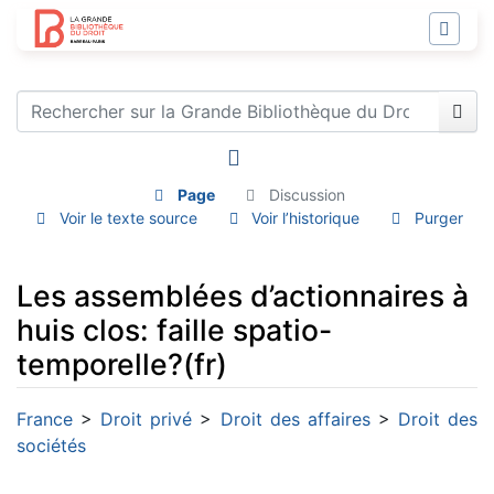
Page
Discussion
Voir le texte source
Voir l’historique
Purger
Les assemblées d’actionnaires à
huis clos: faille spatio-
temporelle?(fr)
Aller à :
navigation
,
rechercher
France
>
Droit privé
>
Droit des affaires
>
Droit des
sociétés