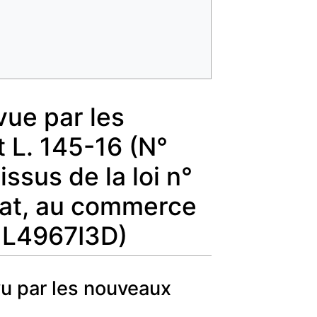
vue par les
t L. 145-16 (N°
sus de la loi n°
anat, au commerce
: L4967I3D)
vu par les nouveaux