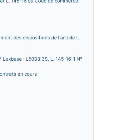
15 et L. 145-16 du Code de commerce
ment des dispositions de l'article L.
N° Lexbase : L5033I3S, L. 145-16-1 N°
contrats en cours