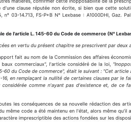
utres matières, confirmer cette inopposabilité de la prescr
e d'une clause réputée non écrite, si bien que cette soluti
 n° 03-14.713, FS-P+B N° Lexbase : A1000DHI, Gaz. Pal. 1
nale de l'article L. 145-60 du Code de commerce (N° Lexba
rcées en vertu du présent chapitre se prescrivent par deux a
apport fait au nom de la Commission des affaires économique
 baux commerciaux", l'article considéré de la loi,
"Inoppos
145-60 du Code de commerce", était le suivant : "Cet article 
5-16, en remplaçant la nullité de certaines clauses par le fa
t considérée comme n'ayant pas d'existence et, de ce fa
ré toutes les conséquences de sa nouvelle rédaction des art
du même code a été maintenu en l'état, alors même qu'il 
ractère imprescriptible des actions fondées sur les disposi