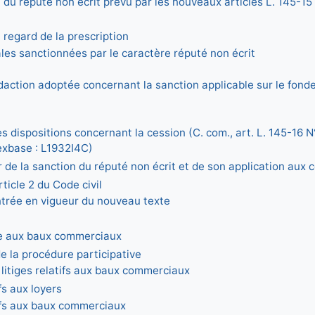
n du réputé non écrit prévu par les nouveaux articles L. 145-
 regard de la prescription
ales sanctionnées par le caractère réputé non écrit
édaction adoptée concernant la sanction applicable sur le fonde
s dispositions concernant la cession (C. com., art. L. 145-16 
exbase : L1932I4C)
r de la sanction du réputé non écrit et de son application aux 
ticle 2 du Code civil
entrée en vigueur du nouveau texte
ée aux baux commerciaux
de la procédure participative
litiges relatifs aux baux commerciaux
ifs aux loyers
tifs aux baux commerciaux