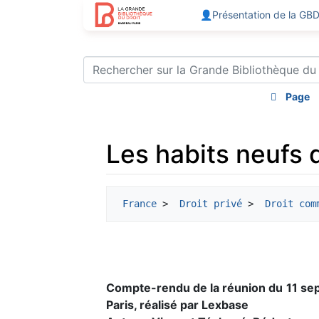
👤Présentation de la GB
Page
Les habits neufs d
Aller à :
navigation
,
rechercher
France
 > 
 Droit privé
 > 
 Droit com
Compte-rendu de la réunion du 11 s
Paris, réalisé par Lexbase