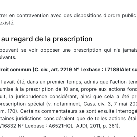
trer en contravention avec des dispositions d'ordre publi
xisté.
 au regard de la prescription
 pouvant se voir opposer une prescription qui n'a jama
ivants.
droit commun (C. civ., art. 2219 N° Lexbase : L7189IAIet s
il avait été, dans un premier temps, admis que l'action ten
mise à la prescription de 10 ans, propre aux actions fondée
uit, la jurisprudence considérant, ainsi que cela a été
prescription spécial (v. notamment, Cass. civ. 3, 7 mai 2
 170). Certains commentateurs se sont ensuite interrogés 
aines juridictions considéraient que de telles actions éta
 09/16832 N° Lexbase : A6521HQL, AJDI, 2011, p. 361).