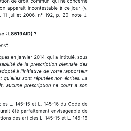
iption de droit commun, qui ne concerne
on apparaît incontestable à ce jour (v.
1 juillet 2006, n° 192, p. 20, note J.
se : L8519AID) ?
ns".
s en janvier 2014, qui a intitulé, sous
abilité de la prescription biennale des
adopté à l'initiative de votre rapporteur
it qu'elles sont réputées non écrites. La
it, aucune prescription ne court à son
icles L. 145-15 et L. 145-16 du Code de
aurait été parfaitement envisageable de
tions des articles L. 145-15 et L. 145-16