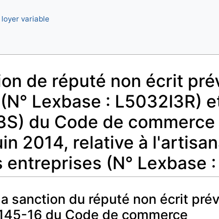
 loyer variable
ion de réputé non écrit pré
5 (N° Lexbase : L5032I3R) e
S) du Code de commerce is
in 2014, relative à l'artis
es entreprises (N° Lexbase 
la sanction du réputé non écrit pré
L. 145-16 du Code de commerce