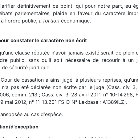
clarifier définitivement ce point, qui pour notre part, eu 
 débats parlementaires, plaide en faveur du caractère imp
à l'ordre public,
a fortiori
économique.
pour constater le caractère non écrit
'une clause réputée n'avoir jamais existé serait de plein dr
dre public, sans qu'il soit nécessaire de recourir à un
de sécurité juridique.
 Cour de cassation a ainsi jugé, à plusieurs reprises, qu'u
e n'a pas été déclarée non écrite par le juge (Cass. civ. 
06, comm. 213 ; Cass. civ. 3, 28 avril 2011, n° 10-14.29
, 9 mai 2012, n° 11-13.201 FS-D N° Lexbase : A1389ILZ).
transposée au cas d'espèce.
ction/d'exception