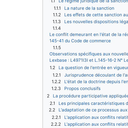
1.1
Le régime juridique de la sanctio
1.1.1
La nature de la sanction
1.1.2
Les effets de cette sanction au
1.1.3
Les nouvelles dispositions lég
1.1.4
Le conflit demeurant en l'état de la r
145-41 du Code de commerce
1.1.5
Observations spécifiques aux nouvelle
Lexbase : L4971I3I et L.145-16-2 N° L
1.2
La question de l'entrée en vigueu
1.2.1
Jurisprudence découlant de l'ar
1.2.2
L'état de la doctrine depuis l'
1.2.3
Propos conclusifs
2
La procédure participative appliqu
2.1
Les principales caractéristiques 
2.2
L'adaptation de ce processus aux 
2.2.1
L'application aux conflits relat
2.2.2
L'application aux conflits rela