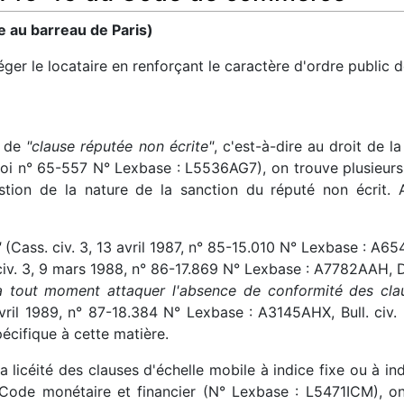
e au barreau de Paris)
ger le locataire en renforçant le caractère d'ordre public d
n de
"clause réputée non écrite"
, c'est-à-dire au droit de l
65 (loi n° 65-557 N° Lexbase : L5536AG7), on trouve plusieur
tion de la nature de la sanction du réputé non écrit. Ai
"
(Cass. civ. 3, 13 avril 1987, n° 85-15.010 N° Lexbase : A65
iv. 3, 9 mars 1988, n° 86-17.869 N° Lexbase : A7782AAH, D., 
t à tout moment attaquer l'absence de conformité des cl
avril 1989, n° 87-18.384 N° Lexbase : A3145AHX, Bull. civ. I
écifique à cette matière.
la licéité des clauses d'échelle mobile à indice fixe ou à i
du Code monétaire et financier (N° Lexbase : L5471ICM),