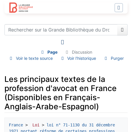
Page
Discussion
Voir le texte source
Voir l’historique
Purger
Les principaux textes de la
profession d'avocat en France
(Disponibles en Français-
Anglais-Arabe-Espagnol)
Aller à :
navigation
,
rechercher
France
 > 
 Loi
 > 
loi n° 71-1130 du 31 décembre 
1971 portant réforme de certaines professions 