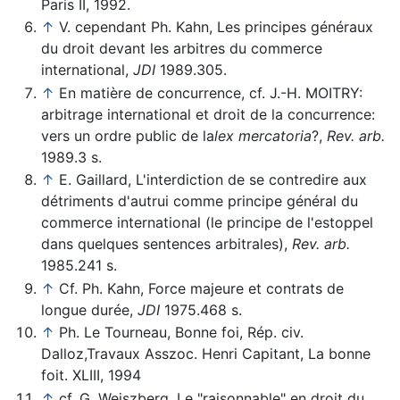
Paris II, 1992.
↑
V. cependant Ph. Kahn, Les principes généraux
du droit devant les arbitres du commerce
international,
JDI
1989.305.
↑
En matière de concurrence, cf. J.-H. MOITRY:
arbitrage international et droit de la concurrence:
vers un ordre public de la
lex mercatoria
?,
Rev. arb.
1989.3 s.
↑
E. Gaillard, L'interdiction de se contredire aux
détriments d'autrui comme principe général du
commerce international (le principe de l'estoppel
dans quelques sentences arbitrales),
Rev. arb.
1985.241 s.
↑
Cf. Ph. Kahn, Force majeure et contrats de
longue durée,
JDI
1975.468 s.
↑
Ph. Le Tourneau, Bonne foi, Rép. civ.
Dalloz,Travaux Asszoc. Henri Capitant, La bonne
foit. XLIII, 1994
↑
cf. G. Weiszberg, Le "raisonnable" en droit du