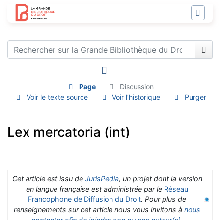
Page
Discussion
Voir le texte source
Voir l’historique
Purger
Lex mercatoria (int)
Aller à :
navigation
,
rechercher
Cet article est issu de
JurisPedia
, un projet dont la version
en langue française est administrée par le
Réseau
Francophone de Diffusion du Droit
. Pour plus de
renseignements sur cet article nous vous invitons à
nous
contacter afin de joindre son ou ses auteur(s)
.