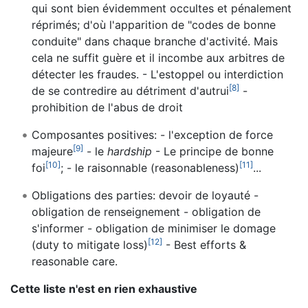
qui sont bien évidemment occultes et pénalement
réprimés; d'où l'apparition de "codes de bonne
conduite" dans chaque branche d'activité. Mais
cela ne suffit guère et il incombe aux arbitres de
détecter les fraudes. - L'estoppel ou interdiction
[
8
]
de se contredire au détriment d'autrui
-
prohibition de l'abus de droit
Composantes positives: - l'exception de force
[
9
]
majeure
- le
hardship
- Le principe de bonne
[
10
]
[
11
]
foi
; - le raisonnable (reasonableness)
...
Obligations des parties: devoir de loyauté -
obligation de renseignement - obligation de
s'informer - obligation de minimiser le domage
[
12
]
(duty to mitigate loss)
- Best efforts &
reasonable care.
Cette liste n'est en rien exhaustive