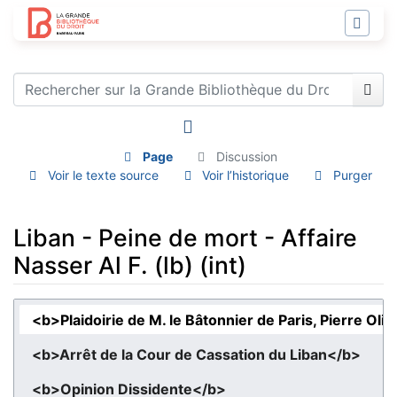
Page
Discussion
Voir le texte source
Voir l’historique
Purger
Liban - Peine de mort - Affaire
Nasser Al F. (lb) (int)
Aller à :
navigation
,
rechercher
<b>Plaidoirie de M. le Bâtonnier de Paris, Pierre Oli
<b>Arrêt de la Cour de Cassation du Liban</b>
<b>Opinion Dissidente</b>