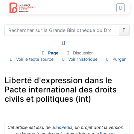
Page
Discussion
Voir le texte source
Voir l’historique
Purger
Liberté d'expression dans le
Pacte international des droits
civils et politiques (int)
Aller à :
navigation
,
rechercher
Cet article est issu de
JurisPedia
, un projet dont la version
en langue française est administrée par le
Réseau