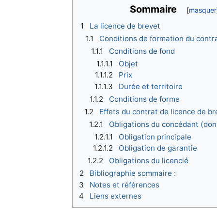
Sommaire
1
La licence de brevet
1.1
Conditions de formation du contra
1.1.1
Conditions de fond
1.1.1.1
Objet
1.1.1.2
Prix
1.1.1.3
Durée et territoire
1.1.2
Conditions de forme
1.2
Effets du contrat de licence de br
1.2.1
Obligations du concédant (don
1.2.1.1
Obligation principale
1.2.1.2
Obligation de garantie
1.2.2
Obligations du licencié
2
Bibliographie sommaire :
3
Notes et références
4
Liens externes