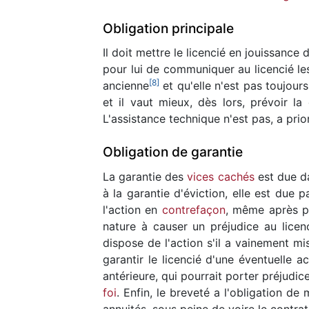
Obligation principale
Il doit mettre le licencié en jouissance
pour lui de communiquer au licencié le
[
8
]
ancienne
et qu'elle n'est pas toujour
et il vaut mieux, dès lors, prévoir la
L'assistance technique n'est pas, a prio
Obligation de garantie
La garantie des
vices cachés
est due d
à la garantie d'éviction, elle est due p
l'action en
contrefaçon
, même après pu
nature à causer un préjudice au licenc
dispose de l'action s'il a vainement m
garantir le licencié d'une éventuelle 
antérieure, qui pourrait porter préjudic
foi
. Enfin, le breveté a l'obligation de
annuités, sous peine de voire le contr