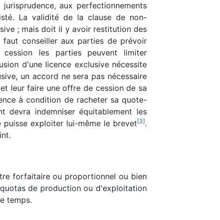
 la jurisprudence, aux perfectionnements
isté. La validité de la clause de non-
ve ; mais doit il y avoir restitution des
 faut conseiller aux parties de prévoir
ession les parties peuvent limiter
usion d'une licence exclusive nécessite
lusive, un accord ne sera pas nécessaire
t leur faire une offre de cession de sa
cence à condition de racheter sa quote-
ant devra indemniser équitablement les
[
3
]
té puisse exploiter lui-même le brevet
.
nt.
 être forfaitaire ou proportionnel ou bien
 quotas de production ou d'exploitation
le temps.