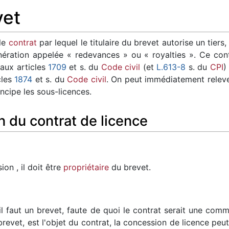
vet
 le
contrat
par lequel le titulaire du brevet autorise un tiers,
nération appelée « redevances » ou « royalties ». Ce cont
 aux articles
1709
et s. du
Code civil
(et
L.613-8
s. du
CPI
)
cles
1874
et s. du
Code civil
. On peut immédiatement releve
incipe les sous-licences.
n du contrat de licence
on , il doit être
propriétaire
du brevet.
 faut un brevet, faute de quoi le contrat serait une commu
et, est l'objet du contrat, la concession de licence peut 