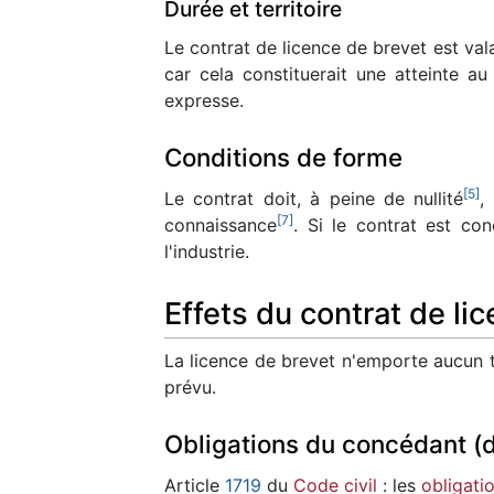
Durée et territoire
Le contrat de licence de brevet est vala
car cela constituerait une atteinte au
expresse.
Conditions de forme
[
5
]
Le contrat doit, à peine de nullité
,
[
7
]
connaissance
. Si le contrat est con
l'industrie.
Effets du contrat de li
La licence de brevet n'emporte aucun tr
prévu.
Obligations du concédant (
Article
1719
du
Code civil
: les
obligati