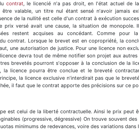
 du
contrat
, le licencié n'a pas droit, en l'état actuel de
tre valable, un titre nul étant sensé n'avoir jamais ex
nce de la nullité est celle d'un contrat à exécution successi
e prix versé avait une cause, la situation de monopole. Il
es restent acquises au concédant. Comme pour la c
du contrat. Lorsque le brevet est en copropriété, la concl
aut, une autorisation de justice. Pour une licence non exc
licence devra tout de même notifier son projet aux autres e
tres brevetés pourront s'opposer à la conclusion de la li
as, la licence pourra être conclue et le breveté contract
rincipe, la licence exclusive n'interdirait pas que le breve
hée, il faut que le contrat apporte des précisions sur ce poi
ipe est celui de la liberté contractuelle. Ainsi le prix peut
aginables (progressive, dégressive) On trouve souvent des
uotas minimums de redevances, voire des variations dans 