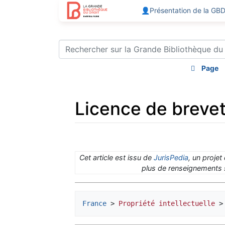
👤Présentation de la GB
Page
Licence de brevet 
Aller à :
navigation
,
rechercher
Cet article est issu de
JurisPedia
, un projet
plus de renseignements s
France
 > 
Propriété intellectuelle
 >