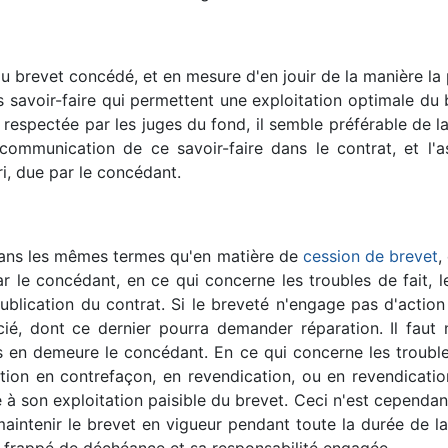
 du brevet concédé, et en mesure d'en jouir de la manière l
s savoir-faire qui permettent une exploitation optimale du
s respectée par les juges du fond, il semble préférable de
 communication de ce savoir-faire dans le contrat, et l'as
ri, due par le concédant.
ans les mêmes termes qu'en matière de
cession de brevet
,
ar le concédant, en ce qui concerne les troubles de fait, le
blication du contrat. Si le breveté n'engage pas d'action
ié, dont ce dernier pourra demander réparation. Il faut n
is en demeure le concédant. En ce qui concerne les troubl
action en contrefaçon, en revendication, ou en revendicati
e à son exploitation paisible du brevet. Ceci n'est cependan
 maintenir le brevet en vigueur pendant toute la durée de la
at frappé de déchéance et sa responsabilité engagée.