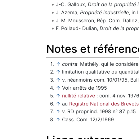
J-C. Galloux,
Droit de la propriété i
J. Azema,
Propriété industrielle
, in
J. M. Mousseron, Rép. Com. Dalloz, 
F. Pollaud- Dulian,
Droit de la propr
Notes et référenc
↑
contra
: Mathély, qui le considè
↑
limitation qualitative ou quantita
↑
v. néanmoins com. 10/01/95, Bull
↑
Voir arrêts de 1995
↑
nullité relative
: com. 4 nov. 1976
↑
au
Registre National des Brevets
↑
v. RD propr.ind. 1998 n° 87 p.15
↑
Cass. Com. 12/2/1969