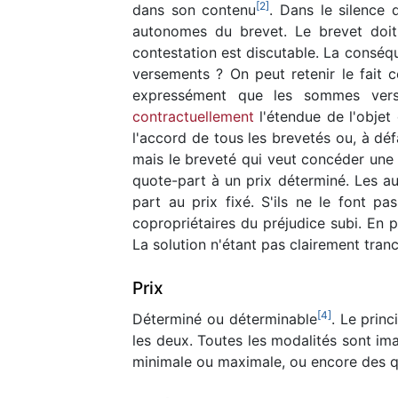
[
2
]
dans son contenu
. Dans le silence
autonomes du brevet. Le brevet doit ê
contestation est discutable. La conséque
versements ? On peut retenir le fait c
expressément que les sommes versé
contractuellement
l'étendue de l'objet 
l'accord de tous les brevetés ou, à déf
mais le breveté qui veut concéder une 
quote-part à un prix déterminé. Les au
part au prix fixé. S'ils ne le font p
copropriétaires du préjudice subi. En p
La solution n'étant pas clairement tranc
Prix
[
4
]
Déterminé ou déterminable
. Le princ
les deux. Toutes les modalités sont im
minimale ou maximale, ou encore des q