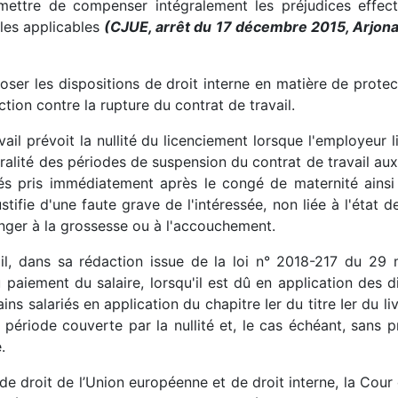
mettre de compenser intégralement les préjudices effect
ales applicables
(CJUE, arrêt du 17 décembre 2015, Arjon
oser les dispositions de droit interne en matière de prote
tion contre la rupture du contrat de travail.
il prévoit la nullité du licenciement lorsque l'employeur l
alité des périodes de suspension du contrat de travail auxq
yés pris immédiatement après le congé de maternité ainsi
justifie d'une faute grave de l'intéressée, non liée à l'état
anger à la grossesse ou à l'accouchement.
ail, dans sa rédaction issue de la loi n° 2018-217 du 29
paiement du salaire, lorsqu'il est dû en application des di
ins salariés en application du chapitre Ier du titre Ier du 
a période couverte par la nullité et, le cas échéant, sans 
.
e droit de l’Union européenne et de droit interne, la Cour 