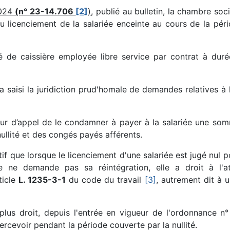
2024
(n° 23-14.706
[2]
)
, publié au bulletin, la chambre soci
 licenciement de la salariée enceinte au cours de la pér
é de caissière employée libre service par contrat à dur
 a saisi la juridiction prud'homale de demandes relatives à 
 cour d’appel de le condamner à payer à la salariée une som
ullité et des congés payés afférents.
if que lorsque le licenciement d'une salariée est jugé nul 
e ne demande pas sa réintégration, elle a droit à l'at
ticle
L. 1235-3-1
du code du travail
[3]
, autrement dit à 
’a plus droit, depuis l'entrée en vigueur de l'ordonnance
ercevoir pendant la période couverte par la nullité.