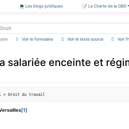
D
💻 Les blogs juridiques
📝 La Charte de la GBD
sion
Voir le formulaire
Voir le texte source
Voir l
a salariée enceinte et rég
Versailles
[1]