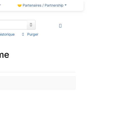
🤝 Partenaires / Partnership
’historique
Purger
ime