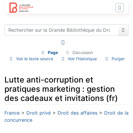
Page
Discussion
Voir le texte source
Voir l’historique
Purger
Lutte anti-corruption et
pratiques marketing : gestion
des cadeaux et invitations (fr)
Aller à :
navigation
,
rechercher
France
>
Droit privé
>
Droit des affaires
>
Droit de la
concurrence