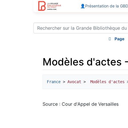
👤Présentation de la GB
Page
Modèles d'actes -
Aller à :
navigation
,
rechercher
France
 > 
Avocat
 > 
 Modèles d'actes
 
Source : Cour d'Appel de Versailles