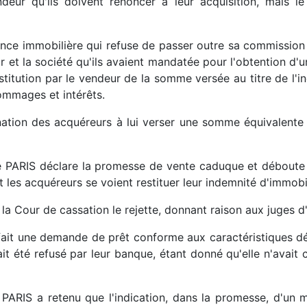
ndeur qu'ils doivent renoncer à leur acquisition, mais l
agence immobilière qui refuse de passer outre sa commissio
r et la société qu'ils avaient mandatée pour l'obtention d'un
stitution par le vendeur de la somme versée au titre de l'i
ommages et intérêts.
ion des acquéreurs à lui verser une somme équivalente au
e PARIS déclare la promesse de vente caduque et déboute
 les acquéreurs se voient restituer leur indemnité d'immobil
 la Cour de cassation le rejette, donnant raison aux juges d
 fait une demande de prêt conforme aux caractéristiques 
t été refusé par leur banque, étant donné qu'elle n'avait 
de PARIS a retenu que l'indication, dans la promesse, d'un 