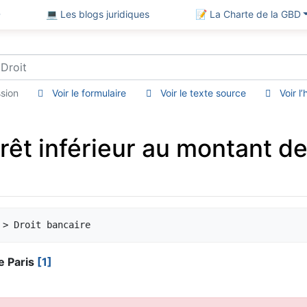
D
💻 Les blogs juridiques
📝 La Charte de la GBD
sion
Voir le formulaire
Voir le texte source
Voir l
rêt inférieur au montant de
e Paris
[1]