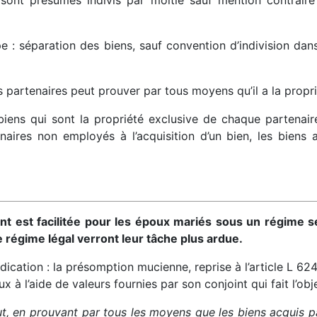
sont présumés indivis par moitié sauf mention contraire 
pe : séparation des biens, sauf convention d’indivision dans
 partenaires peut prouver par tous moyens qu’il a la propri
biens qui sont la propriété exclusive de chaque partenaire
naires non employés à l’acquisition d’un bien, les biens
int est facilitée pour les époux mariés sous un régime s
e régime légal verront leur tâche plus ardue.
dication : la présomption mucienne, reprise à l’article L 
x à l’aide de valeurs fournies par son conjoint qui fait l’ob
t, en prouvant par tous les moyens que les biens acquis pa