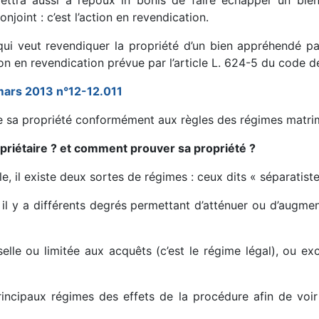
ttra aussi à l’époux in bonis de faire échapper un bien
njoint : c’est l’action en revendication.
qui veut revendiquer la propriété d’un bien appréhendé par
ion en revendication prévue par l’article L. 624-5 du code
ars 2013 n°12-12.011
de sa propriété conformément aux règles des régimes matri
opriétaire ? et comment prouver sa propriété ?
le, il existe deux sortes de régimes : ceux dits « séparatis
il y a différents degrés permettant d’atténuer ou d’augment
elle ou limitée aux acquêts (c’est le régime légal), ou exc
rincipaux régimes des effets de la procédure afin de voi