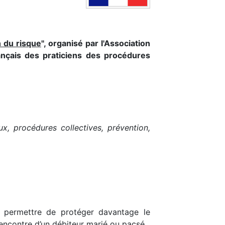
n du risque
", organisé par l'Association
rançais des praticiens des procédures
ux, procédures collectives, prévention,
t permettre de protéger davantage le
l’encontre d’un débiteur marié ou pacsé.