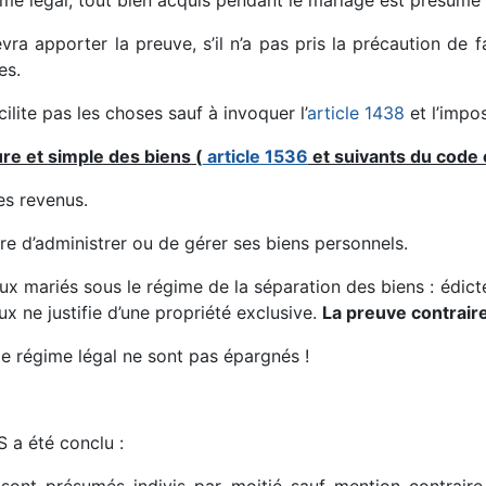
ime légal, tout bien acquis pendant le mariage est présum
ra apporter la preuve, s’il n’a pas pris la précaution de 
es.
cilite pas les choses sauf à invoquer l’
article 1438
et l’impos
re et simple des biens (
article 1536
et suivants du code c
es revenus.
bre d’administrer ou de gérer ses biens personnels.
x mariés sous le régime de la séparation des biens : édict
x ne justifie d’une propriété exclusive.
La preuve contrair
 régime légal ne sont pas épargnés !
S a été conclu :