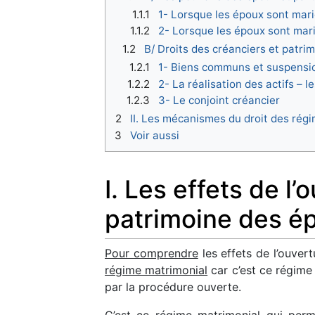
1.1.1
1- Lorsque les époux sont mar
1.1.2
2- Lorsque les époux sont ma
1.2
B/ Droits des créanciers et patrim
1.2.1
1- Biens communs et suspensi
1.2.2
2- La réalisation des actifs – 
1.2.3
3- Le conjoint créancier
2
II. Les mécanismes du droit des régi
3
Voir aussi
I. Les effets de l
patrimoine des é
Pour comprendre
les effets de l’ouver
régime matrimonial
car c’est ce régime
par la procédure ouverte.