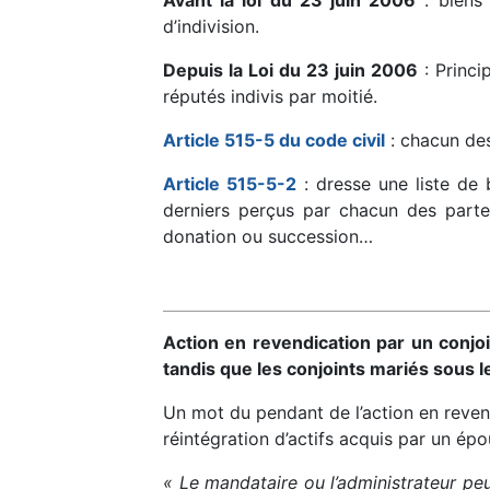
Avant la loi du 23 juin 2006
: biens 
d’indivision.
Depuis la Loi du 23 juin 2006
: Princi
réputés indivis par moitié.
Article 515-5 du code civil
: chacun des
Article 515-5-2
: dresse une liste de 
derniers perçus par chacun des parte
donation ou succession…
Action en revendication par un conjo
tandis que les conjoints mariés sous l
Un mot du pendant de l’action en reven
réintégration d’actifs acquis par un épou
« Le mandataire ou l’administrateur peu