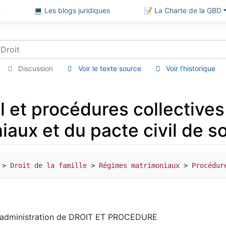
D
💻 Les blogs juridiques
📝 La Charte de la GBD
Discussion
Voir le texte source
Voir l’historique
l et procédures collectives 
ux et du pacte civil de sol
 > 
Droit de la famille
 > 
Régimes matrimoniaux
 >
 Procédur
d'administration de DROIT ET PROCEDURE