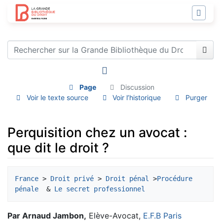
Page
Discussion
Voir le texte source
Voir l’historique
Purger
Perquisition chez un avocat :
que dit le droit ?
Aller à :
navigation
,
rechercher
France
 > 
Droit privé
 > 
Droit pénal
 >
Procédure 
pénale 
 & 
Le secret professionnel
Par Arnaud Jambon,
Elève-Avocat,
E.F.B Paris