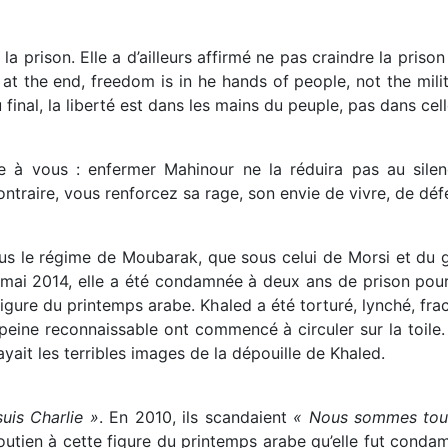
a prison. Elle a d’ailleurs affirmé ne pas craindre la priso
 at the end, freedom is in he hands of people, not the mili
 final, la liberté est dans les mains du peuple, pas dans cell
se à vous : enfermer Mahinour ne la réduira pas au silen
traire, vous renforcez sa rage, son envie de vivre, de défen
s le régime de Moubarak, que sous celui de Morsi et du gén
mai 2014, elle a été condamnée à deux ans de prison pour
igure du printemps arabe. Khaled a été torturé, lynché, fra
ine reconnaissable ont commencé à circuler sur la toile. L
ayait les terribles images de la dépouille de Khaled.
suis Charlie »
. En 2010, ils scandaient
« Nous sommes tou
soutien à cette figure du printemps arabe qu’elle fut cond