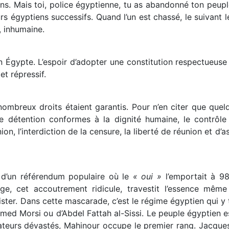
ns. Mais toi, police égyptienne, tu as abandonné ton peuple
rs égyptiens successifs. Quand l’un est chassé, le suivant l
, inhumaine.
n Égypte. L’espoir d’adopter une constitution respectueuse
et répressif.
ombreux droits étaient garantis. Pour n’en citer que quel
e détention conformes à la dignité humaine, le contrôle 
ion, l’interdiction de la censure, la liberté de réunion et d’
e d’un référendum populaire où le
« oui »
l’emportait à 98
e, cet accoutrement ridicule, travestit l’essence même
ter. Dans cette mascarade, c’est le régime égyptien qui y ti
ed Morsi ou d’Abdel Fattah al-Sissi. Le peuple égyptien 
tateurs dévastés, Mahinour occupe le premier rang. Jacques