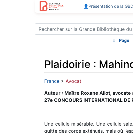
👤Présentation de la GB
Page
Plaidoirie : Mahin
Aller à :
navigation
,
rechercher
France
>
Avocat
Auteur : Maître Roxane Allot, avocate 
27e CONCOURS INTERNATIONAL DE PL
Une cellule misérable. Une cellule sale
quitte des corps exténués, mais où l’es