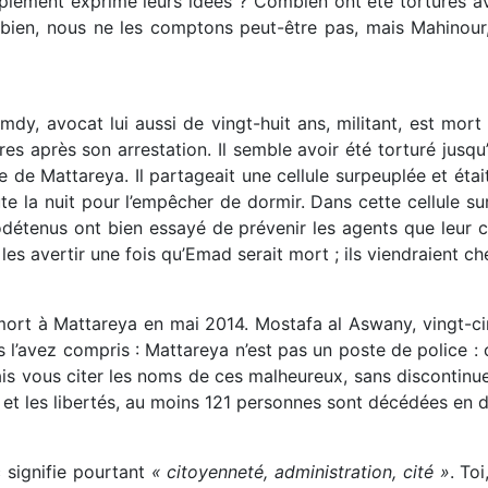
plement exprimé leurs idées ? Combien ont été torturés a
 bien, nous ne les comptons peut-être pas, mais Mahinour,
y, avocat lui aussi de vingt-huit ans, militant, est mor
res après son arrestation. Il semble avoir été torturé jusq
e Mattareya. Il partageait une cellule surpeuplée et était
ute la nuit pour l’empêcher de dormir. Dans cette cellule 
détenus ont bien essayé de prévenir les agents que leur 
les avertir une fois qu’Emad serait mort ; ils viendraient c
mort à Mattareya en mai 2014. Mostafa al Aswany, vingt-ci
’avez compris : Mattareya n’est pas un poste de police : c
urrais vous citer les noms de ces malheureux, sans discontin
et les libertés, au moins 121 personnes sont décédées en 
c signifie pourtant
« citoyenneté, administration, cité »
. To