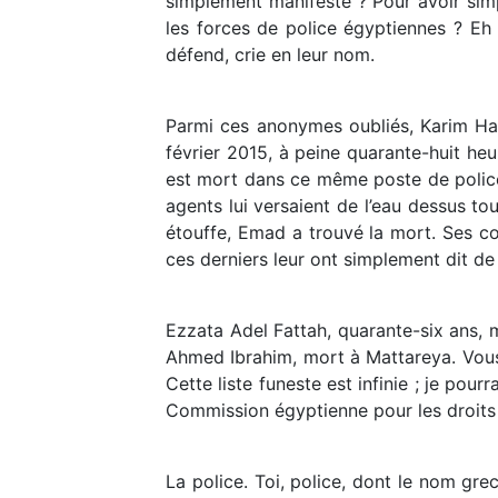
simplement manifesté ? Pour avoir sim
les forces de police égyptiennes ? Eh
défend, crie en leur nom.
Parmi ces anonymes oubliés, Karim Hamd
février 2015, à peine quarante-huit heu
est mort dans ce même poste de police d
agents lui versaient de l’eau dessus to
étouffe, Emad a trouvé la mort. Ses co
ces derniers leur ont simplement dit de 
Ezzata Adel Fattah, quarante-six ans, 
Ahmed Ibrahim, mort à Mattareya. Vous l
Cette liste funeste est infinie ; je po
Commission égyptienne pour les droits 
La police. Toi, police, dont le nom gre