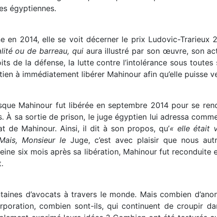
res égyptiennes.
ne en 2014, elle se voit décerner le prix Ludovic-Trarieux
alité ou de barreau, qui
aura illustré par son œuvre, son ac
ts de la défense, la lutte contre l’intolérance sous toutes
tien à immédiatement libérer Mahinour afin qu’elle puisse ve
sque Mahinour fut libérée en septembre 2014 pour se ren
s. À sa sortie de prison, le juge égyptien lui adressa com
at de Mahinour. Ainsi, il dit à son propos, qu’
« elle était
 Mais, Monsieur le
Juge, c’est avec plaisir que nous au
ine six mois après sa libération, Mahinour fut reconduite en
t.
ntaines d’avocats à travers le monde. Mais combien d’ano
poration, combien sont-ils, qui continuent de croupir d