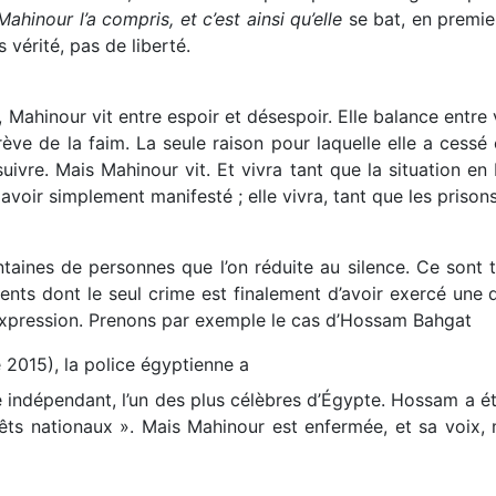
ahinour l’a compris, et c’est ainsi qu’elle
se bat, en premie
 vérité, pas de liberté.
ahinour vit entre espoir et désespoir. Elle balance entre vie
ève de la faim. La seule raison pour laquelle elle a cessé 
uivre. Mais Mahinour vit. Et vivra tant que la situation en
avoir simplement manifesté ; elle vivra, tant que les priso
taines de personnes que l’on réduite au silence. Ce sont 
cents dont le seul crime est finalement d’avoir exercé une 
d’expression. Prenons par exemple le cas d’Hossam Bahgat
 2015), la police égyptienne a
te indépendant, l’un des plus célèbres d’Égypte. Hossam a é
rêts nationaux ». Mais Mahinour est enfermée, et sa voix,