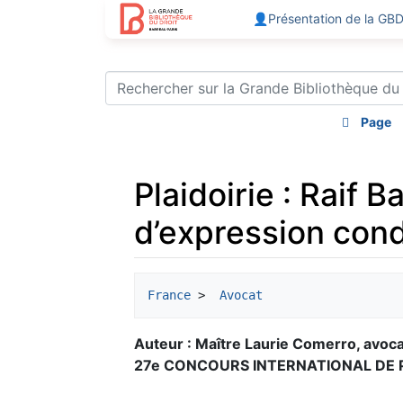
👤Présentation de la GB
Page
Plaidoirie : Raif 
d’expression condui
Aller à :
navigation
,
rechercher
France
 > 
 Avocat
Auteur : Maître Laurie Comerro, avoca
27e CONCOURS INTERNATIONAL DE PL