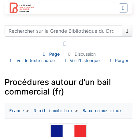
Page
Discussion
Voir le texte source
Voir l’historique
Purger
Procédures autour d’un bail
commercial (fr)
Aller à :
navigation
,
rechercher
France
 > 
 Droit immobilier
 > 
 Baux commerciaux