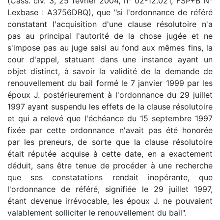
(Cass. civ. 3, 25 février 2004, n° 02-12.021, FSP+B N°
Lexbase : A3756DBQ), que "si l'ordonnance de référé
constatant l'acquisition d'une clause résolutoire n'a
pas au principal l'autorité de la chose jugée et ne
s'impose pas au juge saisi au fond aux mêmes fins, la
cour d'appel, statuant dans une instance ayant un
objet distinct, à savoir la validité de la demande de
renouvellement du bail formé le 7 janvier 1999 par les
époux J. postérieurement à l'ordonnance du 29 juillet
1997 ayant suspendu les effets de la clause résolutoire
et qui a relevé que l'échéance du 15 septembre 1997
fixée par cette ordonnance n'avait pas été honorée
par les preneurs, de sorte que la clause résolutoire
était réputée acquise à cette date, en a exactement
déduit, sans être tenue de procéder à une recherche
que ses constatations rendait inopérante, que
l'ordonnance de référé, signifiée le 29 juillet 1997,
étant devenue irrévocable, les époux J. ne pouvaient
valablement solliciter le renouvellement du bail".