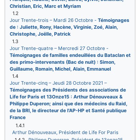
Christian, Eric, Marc et Myriam
1.2
Jour Trente-trois – Mardi 26 Octobre -
Témoignages
de : Juliette, Rony, Hacène, Virginie, Zoé, Alain,
Christophe, Joëlle, Patrick
1.3
Jour Trente-quatre – Mercredi 27 Octobre -
Témoignages de familles endeuillées du Bataclan et
des primo-intervenants (Bac de nuit) : Simon,
Guillaume, Romain, Michel, Alain, Emmanuel
1.4
Jour Trente-cinq – Jeudi 28 Octobre 2021 –
Témoignages des Présidents des associations de
Life for Paris et 13Onze15 : Arthur Dénouveaux &
Philippe Duperon; ainsi que des médecins du Raid,
de la BRI, le directeur de l'AP-HP et Santé publique
France
1.4.1
Arthur Dénouveaux, Président de Life For Paris
1.4.2
Philippe Duperron, Président de 13onze15