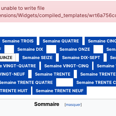
: unable to write file
tensions/Widgets/compiled_templates/wrt6a756
Semaine TROIS
Semaine QUATRE
Semaine CIN
F
Semaine DIX
Semaine ONZE
Sem
QUINZE
Semaine SEIZE
Semaine DIX-SEPT
Se
e VINGT-QUATRE
Semaine VINGT-CINQ
Semaine 
VINGT-NEUF
Semaine TRENTE
Semaine TRENTE
Semaine TRENTE QUATRE
Semaine TRENTE 
 TRENTE HUIT
Semaine TRENTE NEUF
Sommaire