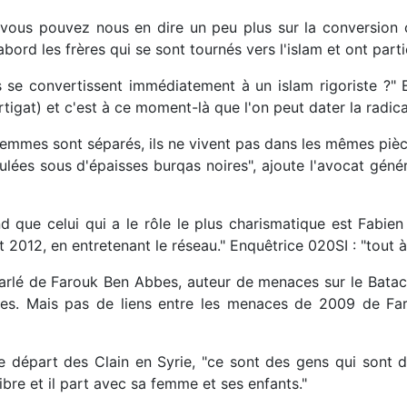
vous pouvez nous en dire un peu plus sur la conversion c
abord les frères qui se sont tournés vers l'islam et ont parti
s se convertissent immédiatement à un islam rigoriste ?" 
rtigat) et c'est à ce moment-là que l'on peut dater la radica
femmes sont séparés, ils ne vivent pas dans les mêmes piè
ées sous d'épaisses burqas noires", ajoute l'avocat génér
que celui qui a le rôle le plus charismatique est Fabien C
2012, en entretenant le réseau." Enquêtrice 020SI : "tout à 
rlé de Farouk Ben Abbes, auteur de menaces sur le Bataclan
es. Mais pas de liens entre les menaces de 2009 de Fa
le départ des Clain en Syrie, "ce sont des gens qui sont 
 libre et il part avec sa femme et ses enfants."