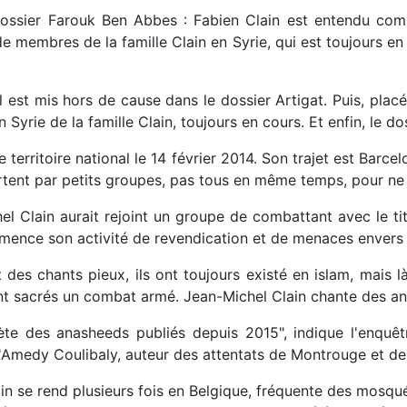
e dossier Farouk Ben Abbes : Fabien Clain est entendu co
de membres de la famille Clain en Syrie, qui est toujours en
il est mis hors de cause dans le dossier Artigat. Puis, pla
 Syrie de la famille Clain, toujours en cours. Et enfin, le 
 territoire national le 14 février 2014. Son trajet est Barcel
rtent par petits groupes, pas tous en même temps, pour ne pa
l Clain aurait rejoint un groupe de combattant avec le titre
mence son activité de revendication et de menaces envers l
es chants pieux, ils ont toujours existé en islam, mais là, 
ent sacrés un combat armé. Jean-Michel Clain chante des ana
ète des anasheeds publiés depuis 2015", indique l'enquêtr
d'Amedy Coulibaly, auteur des attentats de Montrouge et de
n se rend plusieurs fois en Belgique, fréquente des mosquée