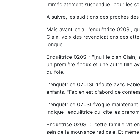
immédiatement suspendue "pour les som
A suivre, les auditions des proches de
Mais avant cela, l'enquêtrice 020SI, q
Clain, voix des revendications des att
longue
Enquêtrice 020SI : "[null le clan Clain
un première époux et une autre fille a
du foie.
L'enquêtrice 0201SI débute avec Fabien
enfants. "Fabien est d'abord de confess
L'enquêtrice 020SI évoque maintenant J
indique l'enquêtrice qui cite les prénom
Enquêtrice 020SI : "cette famille vit e
sein de la mouvance radicale. Et même 