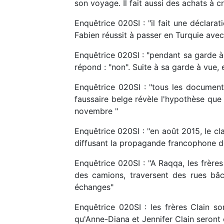
son voyage. Il fait aussi des achats à c
Enquêtrice 020SI : "il fait une déclarat
Fabien réussit à passer en Turquie avec 
Enquêtrice 020SI : "pendant sa garde à v
répond : "non". Suite à sa garde à vue, e
Enquêtrice 020SI : "tous les documents
faussaire belge révèle l'hypothèse que
novembre "
Enquêtrice 020SI : "en août 2015, le cl
diffusant la propagande francophone de
Enquêtrice 020SI : "A Raqqa, les frère
des camions, traversent des rues bâché
échanges"
Enquêtrice 020SI : les frères Clain s
qu'Anne-Diana et Jennifer Clain seront