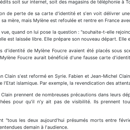
rédits soit sur internet, soit des magasins de téléphonie à T
ion de perte de sa carte d'identité et s'en voit délivrer une
sa mère, mais Mylène est refoulée et rentre en France avec s
ue, quand on lui pose la question : "souhaite-t-elle rejoin
lle est laissée libre. Elle prépare son nouveau départ. Elle 
 d'identité de Mylène Foucre avaient été placés sous sce
 Mylène Foucre aurait bénéficié d'une fausse carte d'ident
an Clain s'est reformé en Syrie. Fabien et Jean-Michel Cla
 l'Etat islamique. Par exemple, la revendication des atten
s Clain prennent de nombreuses précautions dans leurs dépl
es pour qu'il n'y ait pas de visibilité. Ils prennent tou
ont "tous les deux aujourd'hui présumés morts entre févri
 entendues demain à l'audience.