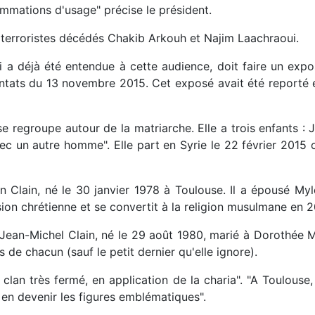
mations d'usage" précise le président.
s terroristes décédés Chakib Arkouh et Najim Laachraoui.
ui a déjà été entendue à cette audience, doit faire un expo
entats du 13 novembre 2015. Cet exposé avait été reporté 
] se regroupe autour de la matriarche. Elle a trois enfants 
vec un autre homme". Elle part en Syrie le 22 février 2015
 Clain, né le 30 janvier 1978 à Toulouse. Il a épousé Myl
ion chrétienne et se convertit à la religion musulmane en 2
ean-Michel Clain, né le 29 août 1980, marié à Dorothée Ma
s de chacun (sauf le petit dernier qu'elle ignore).
n clan très fermé, en application de la charia". "A Toulous
en devenir les figures emblématiques".