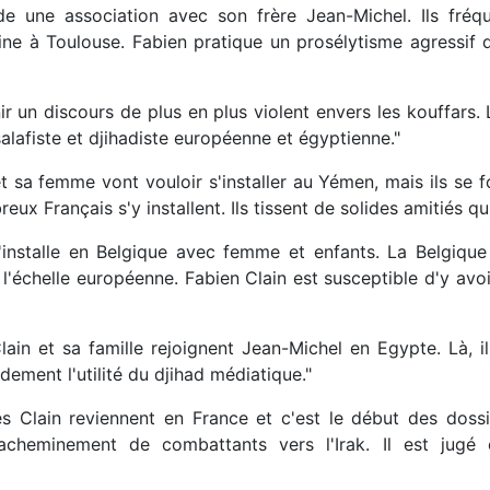
de une association avec son frère Jean-Michel. Ils fréq
ine à Toulouse. Fabien pratique un prosélytisme agressif 
ir un discours de plus en plus violent envers les kouffars. 
salafiste et djihadiste européenne et égyptienne."
 sa femme vont vouloir s'installer au Yémen, mais ils se fo
eux Français s'y installent. Ils tissent de solides amitiés qu
 s'installe en Belgique avec femme et enfants. La Belgiq
 l'échelle européenne. Fabien Clain est susceptible d'y avo
ain et sa famille rejoignent Jean-Michel en Egypte. Là, 
dement l'utilité du djihad médiatique."
s Clain reviennent en France et c'est le début des dossie
 d'acheminement de combattants vers l'Irak. Il est j