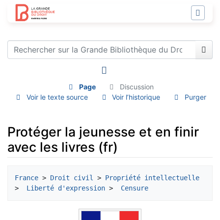
Page
Discussion
Voir le texte source
Voir l’historique
Purger
Protéger la jeunesse et en finir
avec les livres (fr)
Aller à :
navigation
,
rechercher
France
 > 
Droit civil
 > 
Propriété intellectuelle
> 
 Liberté d'expression
 > 
 Censure