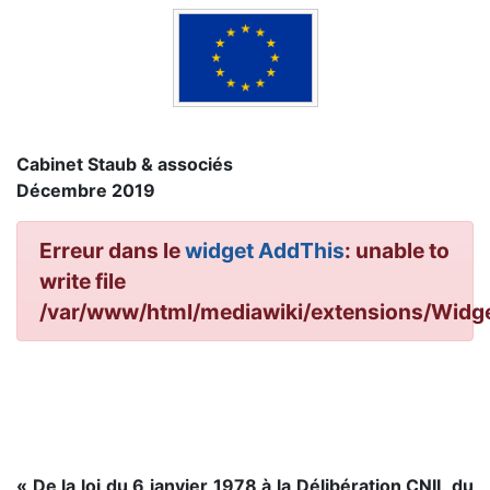
Cabinet Staub & associés
Décembre 2019
Erreur dans le
widget AddThis
: unable to
write file
/var/www/html/mediawiki/extensions/Wid
« De la loi du 6 janvier 1978 à la Délibération CNIL du