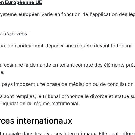
ion Européenne UE
stème européen varie en fonction de l'application des lég
nt observées
:
oux demandeur doit déposer une requête devant le tribunal 
nal examine la demande en tenant compte des éléments prés
e.
s pays imposent une phase de médiation ou de conciliation 
es sont remplies, le tribunal prononce le divorce et statue 
a liquidation du régime matrimonial.
rces internationaux
t cruciale dans les divorces internationaux. Elle peut influe