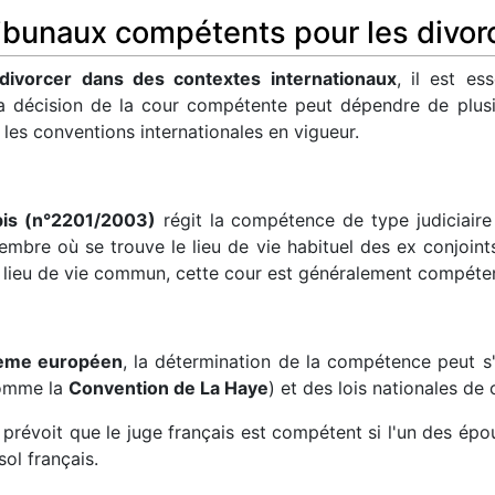
 tribunaux compétents pour les divo
divorcer dans des contextes internationaux
, il est es
a décision de la cour compétente peut dépendre de plusi
t les conventions internationales en vigueur.
bis (n°2201/2003)
régit la compétence de type judiciaire
membre où se trouve le lieu de vie habituel des ex conjoin
n lieu de vie commun, cette cour est généralement compéte
tème européen
, la détermination de la compétence peut 
comme la
Convention de La Haye
) et des lois nationales de
prévoit que le juge français est compétent si l'un des époux
ol français.