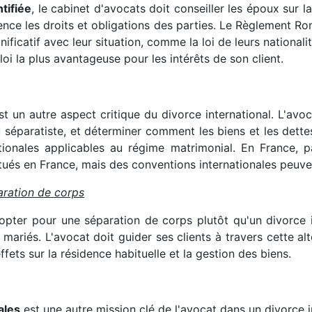
tifiée
, le cabinet d'avocats doit conseiller les époux sur la
luence les droits et obligations des parties. Le Règlement Ro
gnificatif avec leur situation, comme la loi de leurs nationali
a loi la plus avantageuse pour les intérêts de son client.
st un autre aspect critique du divorce international. L'avo
 séparatiste, et déterminer comment les biens et les dettes 
tionales applicables au régime matrimonial. En France, pa
itués en France, mais des conventions internationales peuven
aration de corps
 opter pour une séparation de corps plutôt qu'un divorce
mariés. L'avocat doit guider ses clients à travers cette alt
effets sur la résidence habituelle et la gestion des biens.
ales
est une autre mission clé de l'avocat dans un divorce i