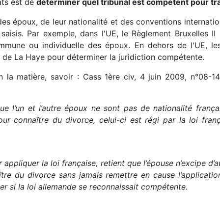
ats est de
déterminer quel tribunal est compétent pour tra
es époux, de leur nationalité et des conventions internation
 saisis. Par exemple, dans l'UE, le Règlement Bruxelles 
mmune ou individuelle des époux. En dehors de l'UE, le
n de La Haye pour déterminer la juridiction compétente.
n la matière, savoir : Cass 1ère civ, 4 juin 2009, n°08-14
sque l’un et l’autre époux ne sont pas de nationalité franç
r connaître du divorce, celui-ci est régi par la loi fran
 appliquer la loi française, retient que l’épouse n’excipe d’
e du divorce sans jamais remettre en cause l’application
her si la loi allemande se reconnaissait compétente.