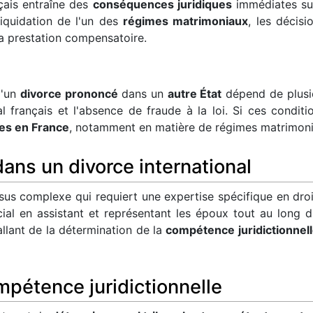
çais entraîne des
conséquences juridiques
immédiates sur 
liquidation de l'un des
régimes matrimoniaux
, les décisi
la prestation compensatoire.
'un
divorce prononcé
dans un
autre État
dépend de plusie
al français et l'absence de fraude à la loi. Si ces condit
ues en France
, notamment en matière de régimes matrimon
dans un divorce international
us complexe qui requiert une expertise spécifique en droit
ial en assistant et représentant les époux tout au long 
allant de la détermination de la
compétence juridictionnel
mpétence juridictionnelle