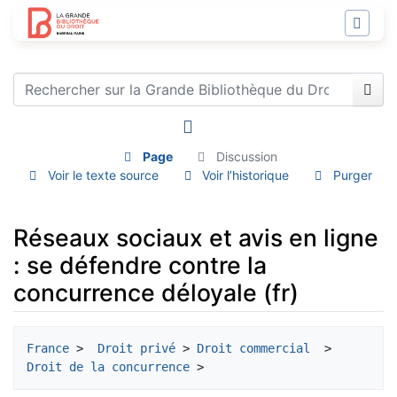
Page
Discussion
Voir le texte source
Voir l’historique
Purger
Réseaux sociaux et avis en ligne
: se défendre contre la
concurrence déloyale (fr)
Aller à :
navigation
,
rechercher
France
 > 
 Droit privé
 > 
Droit commercial
  > 
Droit de la concurrence