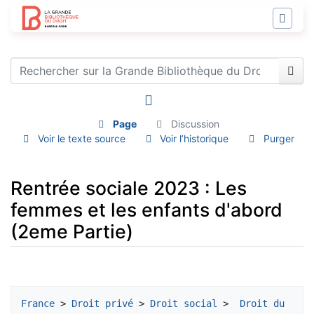
Page
Discussion
Voir le texte source
Voir l’historique
Purger
Rentrée sociale 2023 : Les
femmes et les enfants d'abord
(2eme Partie)
Aller à :
navigation
,
rechercher
France
 > 
Droit privé
 > 
Droit social
 > 
 Droit du 