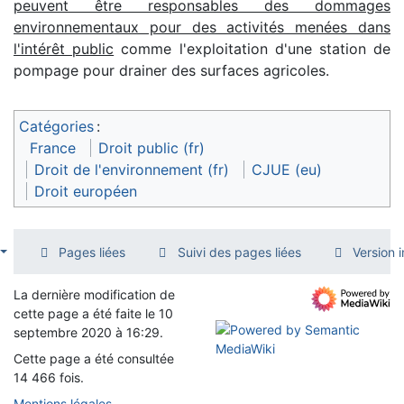
peuvent être responsables des dommages
environnementaux pour des activités menées dans
l'intérêt public
comme l'exploitation d'une station de
pompage pour drainer des surfaces agricoles.
Catégories
:
France
Droit public (fr)
Droit de l'environnement (fr)
CJUE (eu)
Droit européen
Pages liées
Suivi des pages liées
Version 
La dernière modification de
cette page a été faite le 10
septembre 2020 à 16:29.
Cette page a été consultée
14 466 fois.
Mentions légales