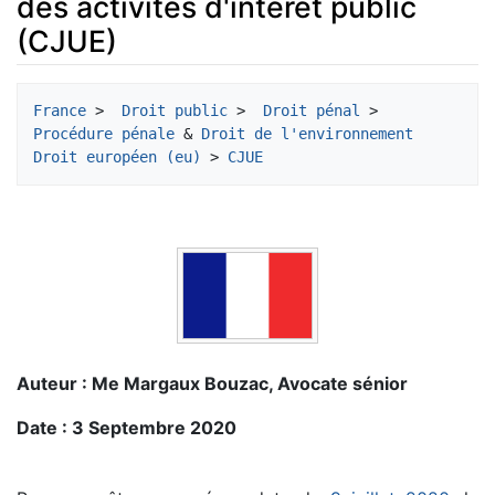
des activités d'intérêt public
(CJUE)
Aller à :
navigation
,
rechercher
France
 > 
 Droit public
 > 
 Droit pénal
 > 
Procédure pénale
 & 
Droit de l'environnement
Droit européen (eu)
 > 
CJUE
Auteur : Me Margaux Bouzac, Avocate sénior
Date : 3 Septembre 2020