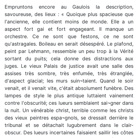
Empruntons encore au Gaulois la description,
savoureuse, des lieux : « Quoique plus spacieuse que
l'ancienne, elle contient moins de monde. Elle a un
aspect fort gai et fort engageant. Il manque un
orchestre. Ce ne sont que festons, ce ne sont
qu'astragales. Boileau en serait désespéré. Le plafond,
peint par Lehmann, ressemble un peu trop à la Vérité
sortant du puits; cela donne des distractions aux
juges. Le vieux Palais de justice avait une salle des
assises très sombre, très enfumée, très étranglée,
d'aspect glacial; les murs suin¬taient. Quand le soir
venait, et il venait vite, c'était absolument funèbre. Des
lampes de style le plus antique luttaient vainement
contre l'obscurité; ces lueurs semblaient sai¬gner dans
la nuit. Un vénérable christ, terrible comme les christs
des vieux peintres espa¬gnols, se dressait derrière le
tribunal et se détachait lugubrement dans le clair-
obscur. Des lueurs incertaines faisaient saillir les côtes