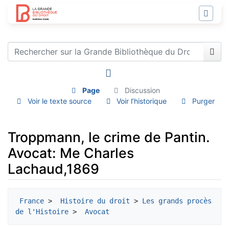
Page
Discussion
Voir le texte source
Voir l’historique
Purger
Troppmann, le crime de Pantin.
Avocat: Me Charles
Lachaud,1869
Aller à :
navigation
,
rechercher
France
 > 
 Histoire du droit
 > 
Les grands procès 
de l'Histoire
 > 
 Avocat