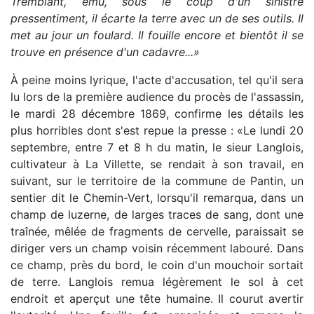
Tremblant, ému, sous le coup d'un sinistre
pressentiment, il écarte la terre avec un de ses outils. Il
met au jour un foulard. Il fouille encore et bientôt il se
trouve en présence d'un cadavre...»
À peine moins lyrique, l'acte d'accusation, tel qu'il sera
lu lors de la première audience du procès de l'assassin,
le mardi 28 décembre 1869, confirme les détails les
plus horribles dont s'est repue la presse : «Le lundi 20
septembre, entre 7 et 8 h du matin, le sieur Langlois,
cultivateur à La Villette, se rendait à son travail, en
suivant, sur le territoire de la commune de Pantin, un
sentier dit le Chemin-Vert, lorsqu'il remarqua, dans un
champ de luzerne, de larges traces de sang, dont une
traînée, mêlée de fragments de cervelle, paraissait se
diriger vers un champ voisin récemment labouré. Dans
ce champ, près du bord, le coin d'un mouchoir sortait
de terre. Langlois remua légèrement le sol à cet
endroit et aperçut une tête humaine. Il courut avertir