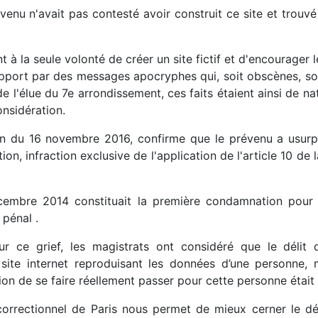
venu n'avait pas contesté avoir construit ce site et trouv
nt à la seule volonté de créer un site fictif et d'encourage
pport par des messages apocryphes qui, soit obscènes, soi
l'élue du 7e arrondissement, ces faits étaient ainsi de natur
onsidération.
n du 16 novembre 2016, confirme que le prévenu a usurpé 
ion, infraction exclusive de l'application de l'article 10 d
mbre 2014 constituait la première condamnation pour u
 pénal .
r ce grief, les magistrats ont considéré que le délit d
e site internet reproduisant les données d’une personne
tion de se faire réellement passer pour cette personne était 
correctionnel de Paris nous permet de mieux cerner le délit