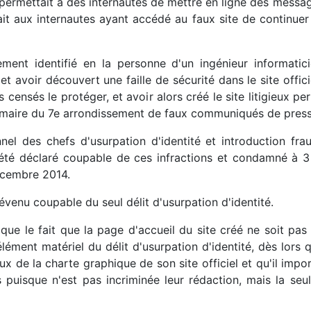
 permettait à des internautes de mettre en ligne des messa
it aux internautes ayant accédé au faux site de continuer le
alement identifié en la personne d'un ingénieur informati
x et avoir découvert une faille de sécurité dans le site offi
 censés le protéger, et avoir alors créé le site litigieux pe
 la maire du 7e arrondissement de faux communiqués de press
onnel des chefs d'usurpation d'identité et introduction 
t a été déclaré coupable de ces infractions et condamné 
décembre 2014.
évenu coupable du seul délit d'usurpation d'identité.
ue le fait que la page d'accueil du site créé ne soit pas 
élément matériel du délit d'usurpation d'identité, dès lors
aux de la charte graphique de son site officiel et qu'il impor
puisque n'est pas incriminée leur rédaction, mais la seul