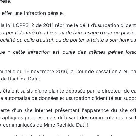
elle.
 effet une infraction pénale.
la loi LOPPSI 2 de 2011 réprime le délit d’usurpation d’iden
usurper l’identité d’un tiers ou de faire usage d’une ou plu
nquillité ou celle d’autrui, ou de porter atteinte à son honne
que
« cette infraction est punie des mêmes peines lors
minelle du 16 novembre 2016, la Cour de cassation a eu p
l de Rachida Dati".
ce étaient saisis d'une plainte déposée par le directeur de 
ème automatisé de données et usurpation d'identité sur supp
verte d'un site internet présentant l'apparence du site off
raphiques propres, mais diffusant des commentaires insult
aux communiqués de Mme Rachida Dati !