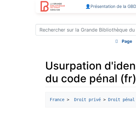
👤Présentation de la GB
Page
Usurpation d'ident
du code pénal (fr
Aller à :
navigation
,
rechercher
France
 >  
Droit privé
 > 
Droit pénal