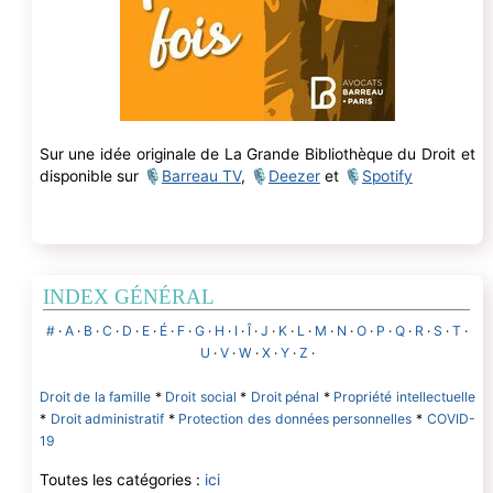
Sur une idée originale de La Grande Bibliothèque du Droit et
disponible sur 🎙
Barreau TV
, 🎙
Deezer
et 🎙
Spotify
INDEX GÉNÉRAL
#
·
A
·
B
·
C
·
D
·
E
·
É
·
F
·
G
·
H
·
I
·
Î
·
J
·
K
·
L
·
M
·
N
·
O
·
P
·
Q
·
R
·
S
·
T
·
U
·
V
·
W
·
X
·
Y
·
Z
·
Droit de la famille
*
Droit social
*
Droit pénal
*
Propriété intellectuelle
*
Droit administratif
*
Protection des données personnelles
*
COVID-
19
Toutes les catégories :
ici