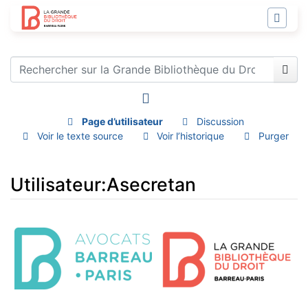
Page d’utilisateur
Discussion
Voir le texte source
Voir l’historique
Purger
Utilisateur
:
Asecretan
Aller à :
navigation
,
rechercher