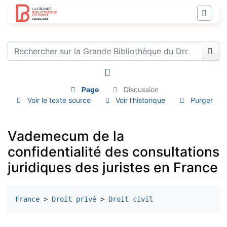
Page
Discussion
Voir le texte source
Voir l’historique
Purger
Vademecum de la
confidentialité des consultations
juridiques des juristes en France
Aller à :
navigation
,
rechercher
France
 > 
Droit privé
 > 
Droit civil