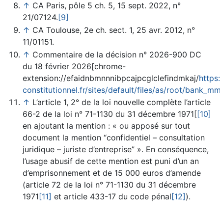
↑
CA Paris, pôle 5 ch. 5, 15 sept. 2022, n°
21/07124.
[9]
↑
CA Toulouse, 2e ch. sect. 1, 25 avr. 2012, n°
11/01151.
↑
Commentaire de la décision n° 2026-900 DC
du 18 février 2026[chrome-
extension://efaidnbmnnnibpcajpcglclefindmkaj/
https
constitutionnel.fr/sites/default/files/as/root/ban
↑
L’article 1, 2° de la loi nouvelle complète l’article
66-2 de la loi n° 71-1130 du 31 décembre 1971[
[10]
en ajoutant la mention : « ou apposé sur tout
document la mention “confidentiel – consultation
juridique – juriste d’entreprise” ». En conséquence,
l’usage abusif de cette mention est puni d’un an
d’emprisonnement et de 15 000 euros d’amende
(article 72 de la loi n° 71-1130 du 31 décembre
1971
[11]
et article 433-17 du code pénal
[12]
).