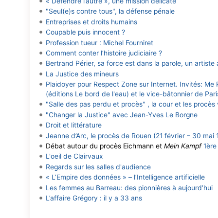
« Défendre l’autre », une mission délicate
"Seul(e)s contre tous", la défense pénale
Entreprises et droits humains
Coupable puis innocent ?
Profession tueur : Michel Fourniret
Comment conter l’histoire judiciaire ?
Bertrand Périer, sa force est dans la parole, un artis
La Justice des mineurs
Plaidoyer pour Respect Zone sur Internet. Invités: Me 
(éditions Le bord de l'eau) et le vice-bâtonnier de Par
"Salle des pas perdu et procès" , la cour et les procès
"Changer la Justice" avec Jean-Yves Le Borgne
Droit et littérature
Jeanne d’Arc, le procès de Rouen (21 février – 30 mai 1
Débat autour du procès Eichmann et
Mein Kampf
1ère
L'oeil de Clairvaux
Regards sur les salles d'audience
« L’Empire des données » – l’Intelligence artificielle
Les femmes au Barreau: des pionnières à aujourd’hui
L’affaire Grégory : il y a 33 ans