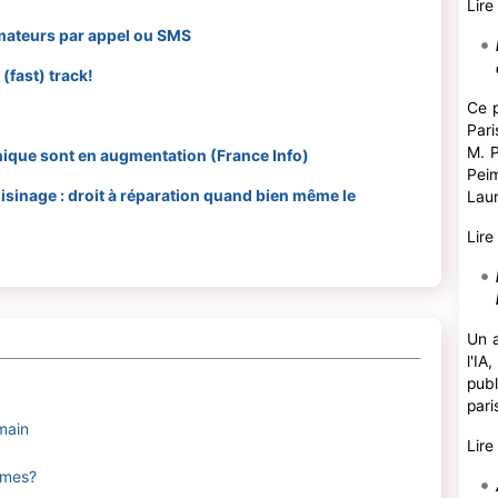
Lire
mateurs par appel ou SMS
(fast) track!
Ce p
Pari
M. P
chique sont en augmentation (France Info)
Pei
oisinage : droit à réparation quand bien même le
Laur
Lire
Un a
l'IA
pub
pari
main
Lire
emmes?