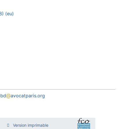
8) (eu)
@
gbd
avocatparis.org
Version imprimable