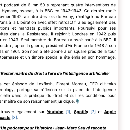
rt podcast de 6 mn 50 s reprenant quatre interventions de
 Hymans, avocat, à la BBC en 1942-1943. Ce dernier radié
évrier 1942, au titre des lois de Vichy, réintégré au Barreau
aris à la Libération avec effet rétroactif, a eu également des
ctions et mandats publics importants. Poursuivi pour ses
vités dans la Résistance, il rejoignit Londres en 1942 puis
r en 1943. Seul membre du Barreau à avoir parlé à la BBC, il
endra , après la guerre, président d’Air France de 1948 à son
s en 1961. Son nom a été donné à un square près de la tour
tparnasse et un timbre spécial a été émis en son hommage.
"Rester maître du droit à l’ère de l’intelligence artificielle"
s cet épisode de Lexflash, Florent Moreau, CEO d'Hitako
nology, partage sa réflexion sur la place de l’intelligence
ficielle dans la pratique du droit et sur les conditions pour
er maître de son raisonnement juridique.
🎙
etrouver également sur
Youtube
[1]
,
Spotify
[2]
et
Apple
casts
[3]
.
"Un podcast pour l’histoire : Jean-Marc Sauvé raconte