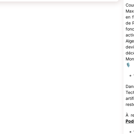
Cou
Max
en f
de P
fon
acti
Alge
devi
décè
Mon
🎙
Dan
Tech
arti
rest
À r
Pod