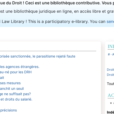
ue du Droit ! Ceci est une bibliothèque contributive. Vou
t une bibliothèque juridique en ligne, en accès libre et grat
aw Library ! This is a participatory e-library. You can
sen
IN
#
·
torisée sanctionnée, le parasitisme rejeté faute
 des agences étrangères.
Droit
au-né pour les DRH
Droit
ait
e ses mesures
Tout
anchit un seuil
ge ne suffisait pas?
AC
et droits du salarié.
 précisions
Ind