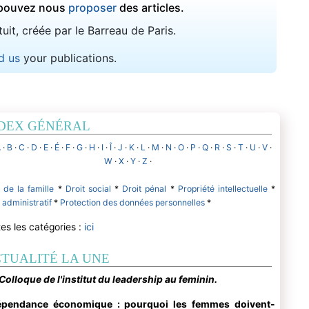
s pouvez nous
proposer
des articles.
uit, créée par le Barreau de Paris.
d us
your publications.
DEX GÉNÉRAL
A
·
B
·
C
·
D
·
E
·
É
·
F
·
G
·
H
·
I
·
Î
·
J
·
K
·
L
·
M
·
N
·
O
·
P
·
Q
·
R
·
S
·
T
·
U
·
V
·
W
·
X
·
Y
·
Z
·
 de la famille
*
Droit social
*
Droit pénal
*
Propriété intellectuelle
*
 administratif
*
Protection des données personnelles
*
es les catégories :
ici
TUALITÉ LA UNE
Colloque de l'institut du leadership au feminin.
épendance économique : pourquoi les femmes doivent-