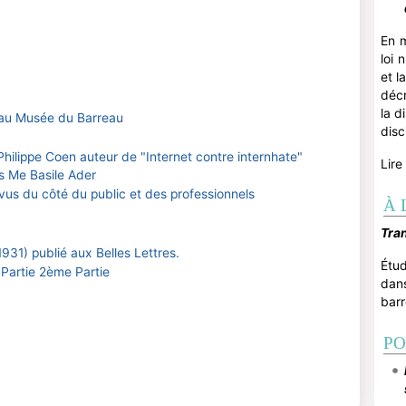
En m
loi 
et l
décr
la d
te au Musée du Barreau
disc
Philippe Coen auteur de "Internet contre internhate"
Lire
is Me Basile Ader
 vus du côté du public et des professionnels
À 
Tra
931) publié aux Belles Lettres.
Étud
 Partie
2ème Partie
dan
barr
PO