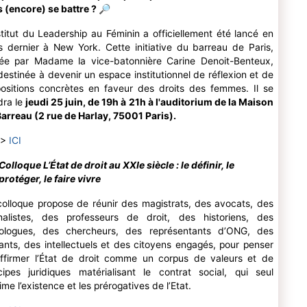
s (encore) se battre ?
🔎
stitut du Leadership au Féminin a officiellement été lancé en
 dernier à New York. Cette initiative du barreau de Paris,
tée par Madame la vice-batonnière Carine Denoit-Benteux,
destinée à devenir un espace institutionnel de réflexion et de
ositions concrètes en faveur des droits des femmes. Il se
dra le
jeudi 25 juin, de 19h à 21h à l'auditorium de la Maison
arreau (2 rue de Harlay, 75001 Paris).
 >
ICI
Colloque L’État de droit au XXIe siècle : le définir, le
protéger, le faire vivre
olloque propose de réunir des magistrats, des avocats, des
rnalistes, des professeurs de droit, des historiens, des
iologues, des chercheurs, des représentants d’ONG, des
tants, des intellectuels et des citoyens engagés, pour penser
affirmer l’État de droit comme un corpus de valeurs et de
cipes juridiques matérialisant le contrat social, qui seul
time l’existence et les prérogatives de l’Etat.