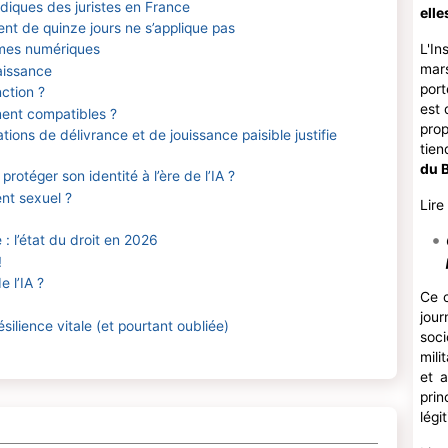
idiques des juristes en France
elle
ent de quinze jours ne s’applique pas
ormes numériques
L'In
mars
aissance
por
ction ?
est 
ment compatibles ?
prop
ions de délivrance et de jouissance paisible justifie
tien
du B
rotéger son identité à l’ère de l’IA ?
ent sexuel ?
Lire
: l’état du droit en 2026
!
 l’IA ?
Ce c
jou
silience vitale (et pourtant oubliée)
soc
mili
et 
prin
légi