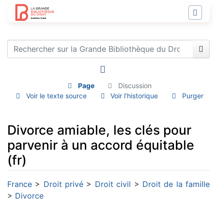
Page
Discussion
Voir le texte source
Voir l’historique
Purger
Divorce amiable, les clés pour
parvenir à un accord équitable
(fr)
Aller à :
navigation
,
rechercher
France
>
Droit privé
>
Droit civil
>
Droit de la famille
>
Divorce