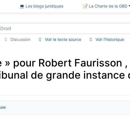
D
💻 Les blogs juridiques
📝 La Charte de la GBD
Discussion
Voir le texte source
Voir l’historique
e » pour Robert Faurisson 
ibunal de grande instance d
sme