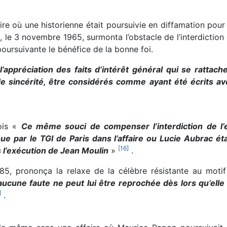
aire où une historienne était poursuivie en diffamation pou
, le 3 novembre 1965, surmonta l’obstacle de l’interdiction
poursuivante le bénéfice de la bonne foi.
t l’appréciation des faits d’intérêt général qui se rattac
 de sincérité, être considérés comme ayant été écrits av
çois «
Ce même souci de compenser l’interdiction de l’e
nue par le TGI de Paris dans l’affaire ou Lucie Aubrac ét
[
16
]
 l’exécution de Jean Moulin
»
.
 1985, prononça la relaxe de la célèbre résistante au mot
’aucune faute ne peut lui être reprochée dès lors qu’ell
]
.