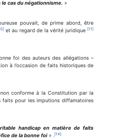
s le cas du négationnisme.
»
oureuse pouvait, de prime abord, être
10
]
[
11
]
et au regard de la vérité juridique
onne foi des auteurs des allégations –
on à l’occasion de faits historiques de
é non conforme à la Constitution par la
 faits pour les imputions diffamatoires
ritable handicap en matière de faits
[
14
]
fice de la bonne foi
» .