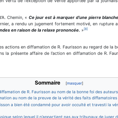
n vertu de l’exception de vérité apportée par la journalist
d’A. Chemin, «
Ce jour est à marquer d’une pierre blanch
rnier, a rendu un jugement fortement motivé, en rupture ave
[
8
]
ndes en raison de la relaxe prononcée.
»
es actions en diffamation de R. Faurisson au regard de la 
s la présente affaire de l’action en diffamation de R. Fau
Sommaire
 diffamation de R. Faurisson au nom de la bonne foi des auteurs
mation au nom de la preuve de la vérité des faits diffamatoires
isson a bien été condamné pour avoir occulté et travesti la vér
ssique selon lequel il n’appartient pas aux tribunaux de juger d