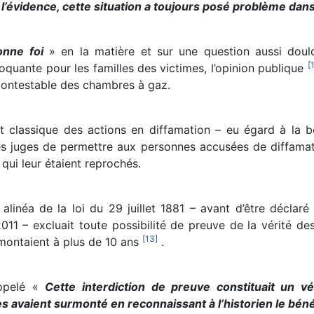
 l’évidence, cette situation a toujours posé problème dan
onne foi
» en la matière et sur une question aussi doul
[
uante pour les familles des victimes, l’opinion publique
ncontestable des chambres à gaz.
et classique des actions en diffamation – eu égard à la b
es juges de permettre aux personnes accusées de diffamati
qui leur étaient reprochés.
e alinéa de la loi du 29 juillet 1881 – avant d’être déclar
1 – excluait toute possibilité de preuve de la vérité des
[
13
]
montaient à plus de 10 ans
.
ppelé «
Cette interdiction de preuve constituait un vé
nes avaient surmonté en reconnaissant à l’historien le béné