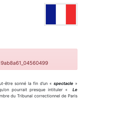
319ab8a61_04560499
t-être sonné la fin d’un «
spectacle
»
 qu’on pourrait presque intituler «
Le
mbre du Tribunal correctionnel de Paris