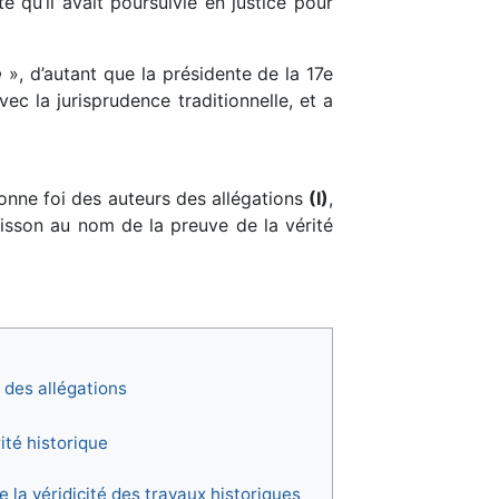
e qu’il avait poursuivie en justice pour
e
», d’autant que la présidente de la 17e
c la jurisprudence traditionnelle, et a
bonne foi des auteurs des allégations
(I)
,
risson au nom de la preuve de la vérité
 des allégations
ité historique
e la véridicité des travaux historiques