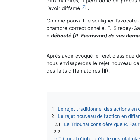
diffamatoires, il perd donc ce procès e
[
7
]
l’avoir diffamé
.
Comme pouvait le souligner l’avocate 
chambre correctionnelle, F. Siredey-Ga
«
débouté [R. Faurisson] de ses dema
Après avoir évoqué le rejet classique d
nous envisagerons le rejet nouveau dan
des faits diffamatoires
(II)
.
1
Le rejet traditionnel des actions en
2
Le rejet nouveau de l’action en diffa
2.1
Le Tribunal considère que R. Faur
2.2
Le Tribunal réinterprète le postulat cla