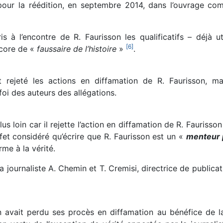
 pour la réédition, en septembre 2014, dans l’ouvrage 
s à l’encontre de R. Faurisson les qualificatifs – déjà ut
[
6
]
ncore de «
faussaire de l’histoire
»
.
nt rejeté les actions en diffamation de R. Faurisson, m
oi des auteurs des allégations.
us loin car il rejette l’action en diffamation de R. Faurisson
fet considéré qu’écrire que R. Faurisson est un «
menteur 
me à la vérité.
a journaliste A. Chemin et T. Cremisi, directrice de public
son avait perdu ses procès en diffamation au bénéfice de 