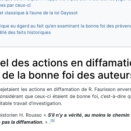
ées par ceux-ci
t classique à l’aune de la loi Gayssot
ique eu égard au fait qu’en examinant la bonne foi des prévenu
ité des faits historiques
nel des actions en diffamat
de la bonne foi des auteur
 rejetaient les actions en diffamation de R. Faurisson enver
considérant que ceux-ci étaient de bonne foi, c’est-à-dire qu
itable travail d’investigation.
historien H. Rousso «
S’il n’y a vérité, au moins le chemin 
[
9
]
pas la diffamation.
» .