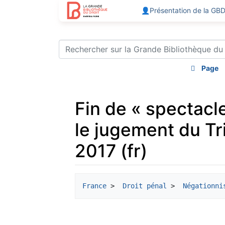
👤Présentation de la GB
Page
Fin de « spectacl
le jugement du Tr
2017 (fr)
Aller à :
navigation
,
rechercher
France
 > 
 Droit pénal
 > 
 Négationni