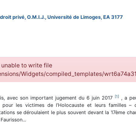
droit privé, O.M.I.J., Université de Limoges, EA 3177
: unable to write file
tensions/Widgets/compiled_templates/wrt6a74a
[
1
]
ris, avec son important jugement du 6 juin 2017
, a peu
e pour les victimes de l’Holocauste et leurs familles –
tations se déroulaient le plus souvent devant la 17ème cha
Faurisson...