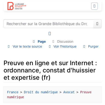
Page
Discussion
Voir le texte source
Voir l’historique
Purger
Preuve en ligne et sur Internet :
ordonnance, constat d'huissier
et expertise (fr)
Aller à :
navigation
,
rechercher
France
 > 
Droit du numérique
 > 
Avocat
 > 
Preuve 
numérique