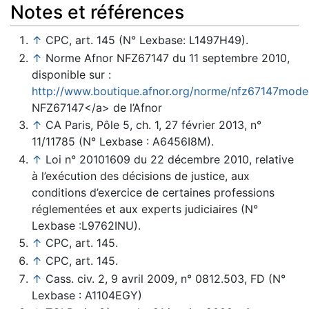
Notes et références
↑
CPC, art. 145 (N° Lexbase: L1497H49).
↑
Norme Afnor NFZ67147 du 11 septembre 2010,
disponible sur :
http://www.boutique.afnor.org/norme/nfz67147modeo
NFZ67147</a> de l’Afnor
↑
CA Paris, Pôle 5, ch. 1, 27 février 2013, n°
11/11785 (N° Lexbase : A6456I8M).
↑
Loi n° 20101609 du 22 décembre 2010, relative
à l’exécution des décisions de justice, aux
conditions d’exercice de certaines professions
réglementées et aux experts judiciaires (N°
Lexbase :L9762INU).
↑
CPC, art. 145.
↑
CPC, art. 145.
↑
Cass. civ. 2, 9 avril 2009, n° 0812.503, FD (N°
Lexbase : A1104EGY)